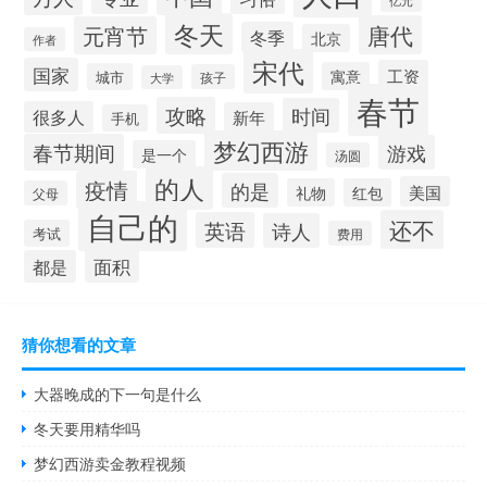
亿元
冬天
唐代
元宵节
冬季
北京
作者
宋代
国家
工资
寓意
城市
孩子
大学
春节
攻略
时间
很多人
新年
手机
梦幻西游
春节期间
游戏
是一个
汤圆
的人
疫情
的是
美国
礼物
红包
父母
自己的
还不
英语
诗人
考试
费用
面积
都是
猜你想看的文章
大器晚成的下一句是什么
冬天要用精华吗
梦幻西游卖金教程视频