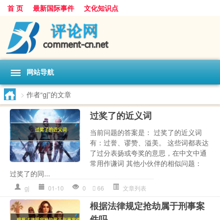
首 页
最新国际事件
文化知识点
网站导航
>
作者“gj”的文章
过奖了的近义词
当前问题的答案是： 过奖了的近义词
有：过誉、谬赞、溢美。 这些词都表达
了过分表扬或夸奖的意思，在中文中通
常用作谦词 其他小伙伴的相似问题：
过奖了的同...
gj
01-10
0
66
文章列表
根据法律规定抢劫属于刑事案
件吗