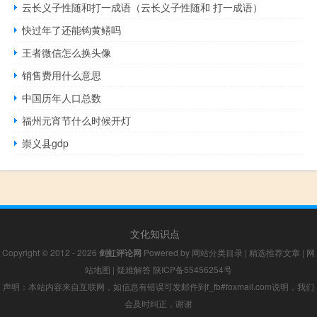
云长义子性随和打一成语（云长义子性随和 打一成语）
快过年了还能钩黄鳝吗
王者微信怎么换头像
销售费用什么意思
中国历年人口总数
福州元宵节什么时候开灯
崇义县gdp
文化知识点
Copyright © 2012 - 2026
剑虹评论网
Powered by
网站分类目录
|
精选推荐文章
|
网
站地图
|
疑难解答
陕ICP备55456254号
声明：本站内容来自互联网，如信息有错误可发邮件到f_fb#foxmail.com说明，我们
会及时纠正，谢谢