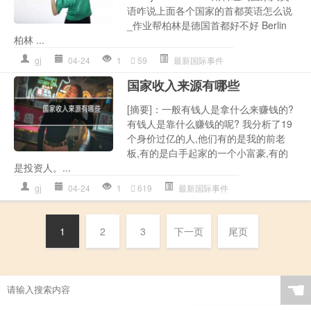
语咋说上面各个国家的首都英语怎么说
_作业帮柏林是德国首都好不好 Berlin
柏林 ...
gj
04-24
1
59
最新国际事件
国家收入来源有哪些
[摘要]：一般有钱人是拿什么来赚钱的?
有钱人是靠什么赚钱的呢? 我分析了19
个身价过亿的人,他们有的是我的前老
板,有的是白手起家的一个小富豪,有的
是投资人。...
gj
04-24
1
619
最新国际事件
1
2
3
下一页
尾页
☚