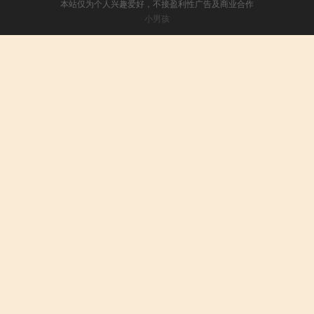
本站仅为个人兴趣爱好，不接盈利性广告及商业合作
小男孩