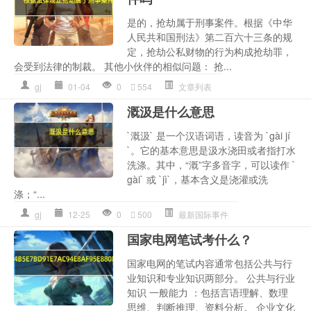
是的，抢劫属于刑事案件。根据《中华
人民共和国刑法》第二百六十三条的规
定，抢劫公私财物的行为构成抢劫罪，
会受到法律的制裁。 其他小伙伴的相似问题： 抢...
gj
01-04
0
554
文章列表
溉汲是什么意思
`溉汲` 是一个汉语词语，读音为 `gài jí
`。它的基本意思是汲水浇田或者指打水
洗涤。其中，“溉”字多音字，可以读作 `
gài` 或 `jì`，基本含义是浇灌或洗
涤；“...
gj
12-25
0
500
最新国际事件
国家电网笔试考什么？
国家电网的笔试内容通常包括公共与行
业知识和专业知识两部分。 公共与行业
知识 一般能力 ：包括言语理解、数理
思维、判断推理、资料分析。 企业文化