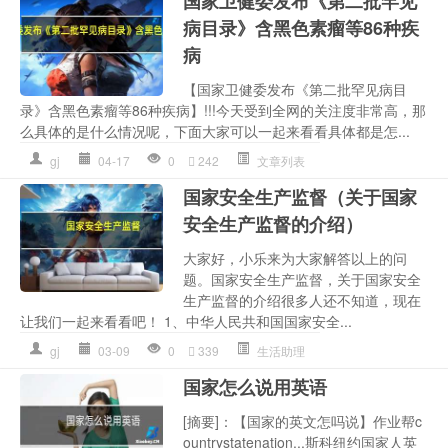
国家卫健委发布《第二批罕见
病目录》含黑色素瘤等86种疾
病
【国家卫健委发布《第二批罕见病目
录》含黑色素瘤等86种疾病】!!!今天受到全网的关注度非常高，那
么具体的是什么情况呢，下面大家可以一起来看看具体都是怎...
gj
04-17
0
242
文章列表
国家安全生产监督（关于国家
安全生产监督的介绍）
大家好，小乐来为大家解答以上的问
题。国家安全生产监督，关于国家安全
生产监督的介绍很多人还不知道，现在
让我们一起来看看吧！ 1、中华人民共和国国家安全...
gj
03-09
0
339
生活助理
国家怎么说用英语
[摘要]：【国家的英文怎吗说】作业帮c
ountrystatenation...斯科纽约国家人英