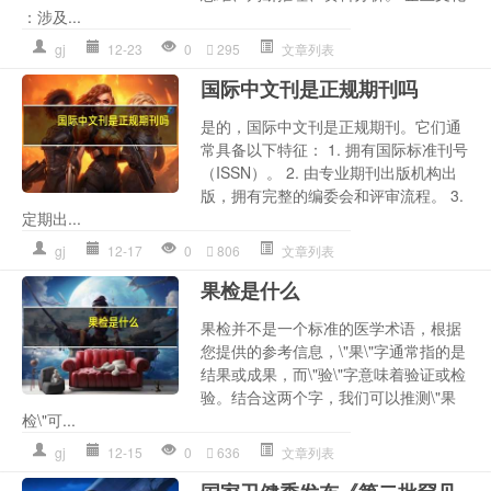
：涉及...
gj
12-23
0
295
文章列表
国际中文刊是正规期刊吗
是的，国际中文刊是正规期刊。它们通
常具备以下特征： 1. 拥有国际标准刊号
（ISSN）。 2. 由专业期刊出版机构出
版，拥有完整的编委会和评审流程。 3.
定期出...
gj
12-17
0
806
文章列表
果检是什么
果检并不是一个标准的医学术语，根据
您提供的参考信息，\"果\"字通常指的是
结果或成果，而\"验\"字意味着验证或检
验。结合这两个字，我们可以推测\"果
检\"可...
gj
12-15
0
636
文章列表