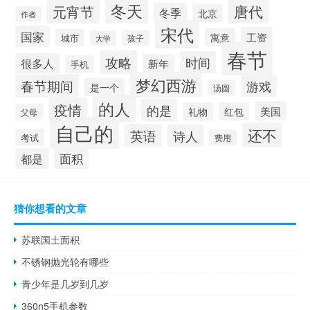
冬天
唐代
元宵节
冬季
北京
作者
宋代
国家
工资
寓意
城市
孩子
大学
春节
攻略
时间
很多人
新年
手机
梦幻西游
春节期间
游戏
是一个
汤圆
的人
疫情
的是
美国
礼物
红包
父母
自己的
还不
英语
诗人
考试
费用
面积
都是
猜你想看的文章
苏联国土面积
不锈钢抛光轮有哪些
青少年是几岁到几岁
360n5手机参数