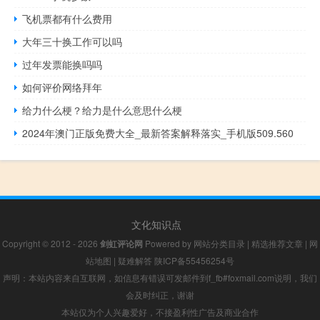
飞机票都有什么费用
大年三十换工作可以吗
过年发票能换吗吗
如何评价网络拜年
给力什么梗？给力是什么意思什么梗
2024年澳门正版免费大全_最新答案解释落实_手机版509.560
文化知识点
Copyright © 2012 - 2026
剑虹评论网
Powered by
网站分类目录
|
精选推荐文章
|
网
站地图
|
疑难解答
陕ICP备55456254号
声明：本站内容来自互联网，如信息有错误可发邮件到f_fb#foxmail.com说明，我们
会及时纠正，谢谢
本站仅为个人兴趣爱好，不接盈利性广告及商业合作