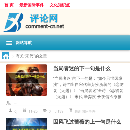
首 页
最新国际事件
文化知识点
网站导航
>
有关“宋代”的文章
当局者迷的下一句是什么
“当局者迷”的下一句是：“如今只恨因缘
浅”，诗句出自宋代辛弃疾所著的《恋绣
衾（无题）》 “当局者迷”全诗 《恋绣衾
（无题）》 宋代 辛弃疾 长夜偏冷添被
儿。...
dj
11-25
0
139
最新国际事件
因风飞过蔷薇的上一句是什么