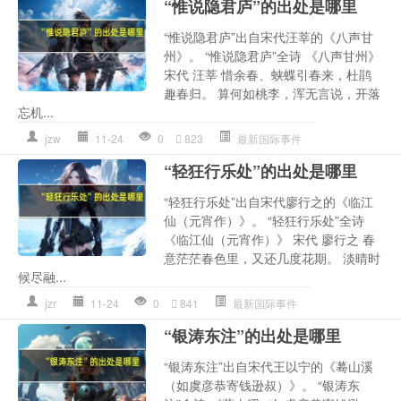
“惟说隐君庐”的出处是哪里
“惟说隐君庐”出自宋代汪莘的《八声甘
州》。 “惟说隐君庐”全诗 《八声甘州》
宋代 汪莘 惜余春、蛱蝶引春来，杜鹃
趣春归。 算何如桃李，浑无言说，开落
忘机...
jzw
11-24
0
823
最新国际事件
“轻狂行乐处”的出处是哪里
“轻狂行乐处”出自宋代廖行之的《临江
仙（元宵作）》。 “轻狂行乐处”全诗
《临江仙（元宵作）》 宋代 廖行之 春
意茫茫春色里，又还几度花期。 淡晴时
候尽融...
jzr
11-24
0
841
最新国际事件
“银涛东注”的出处是哪里
“银涛东注”出自宋代王以宁的《蓦山溪
（如虞彦恭寄钱逊叔）》。 “银涛东