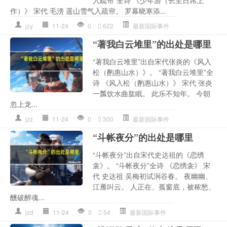
入疏帘”全诗 《少年游（长至日席上
作）》 宋代 毛滂 遥山雪气入疏帘。 罗幕晓寒添...
jzy
11-24
0
622
最新国际事件
“著我白云堆里”的出处是哪里
“著我白云堆里”出自宋代张炎的《风入
松（酌惠山水）》。 “著我白云堆里”全
诗 《风入松（酌惠山水）》 宋代 张炎
一瓢饮水曲肱眠。 此乐不知年。 今朝
忽上龙...
jzz
11-24
0
300
最新国际事件
“斗帐夜分”的出处是哪里
“斗帐夜分”出自宋代史达祖的《恋绣
衾》。 “斗帐夜分”全诗 《恋绣衾》 宋
代 史达祖 吴梅初试涧谷春。 夜幽幽、
江雁叫云。 人正在、孤窗底，被秾愁、
醺破醉魂...
jzd
11-24
0
54
最新国际事件