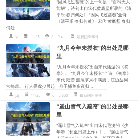
“因风飞过蔷薇”的上一句是：“百啭无人
能解”，诗句出自宋代黄庭坚所著的《清
平乐·春归何处》 “因风飞过蔷薇”全诗
《清平乐·春归何处》 宋代 黄庭坚 春归
何处...
yf
11-25
0
41
最新国际事件
“九月今年未授衣”的出处是哪
里
“九月今年未授衣”出自宋代陆游的《初
寒》。 “九月今年未授衣”全诗 《初寒》
宋代 陆游 船尾寒风不满旗，江边丛祠
常掩扉。 行人畏虎少晨起，舟子捕鱼多夜归...
jzj
11-25
0
853
最新国际事件
“遥山雪气入疏帘”的出处是哪
里
“遥山雪气入疏帘”出自宋代毛滂的《少
年游（长至日席上作）》。 “遥山雪气