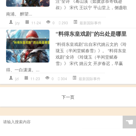
注”全诗 《蓦山溪（如虞彦恭寄钱逊
叔）》 宋代 王以宁 平山堂上，侧盏歌
南浦。 醉望...
jzy
11-24
0
293
最新国际事件
“料得东皇戏剧”的出处是哪里
“料得东皇戏剧”出自宋代姚云文的《玲
珑玉（半闲堂赋春雪）》。 “料得东皇
戏剧”全诗 《玲珑玉（半闲堂赋春
雪）》 宋代 姚云文 开岁春迟，早赢
得、一白潇潇。...
jzl
11-23
0
304
最新国际事件
下一页
☚