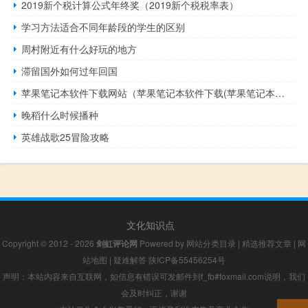
2019新个税计算公式年终奖（2019新个税税率表）
学习方法适合不同年龄段的学生的区别
周村附近有什么好玩的地方
滞留国外如何过年回国
苹果笔记本软件下载网站（苹果笔记本软件下载(苹果笔记本软件下载APP)）
晚稻什么时候播种
英雄战歌25冒险攻略
文化知识点
Copyright © 2012 - 2026
剑虹评论网
Powered by
网站分类目录
|
精选推荐文章
|
网
站地图
|
疑难解答
陕ICP备55456254号
声明：本站内容来自互联网，如信息有错误可发邮件到f_fb#foxmail.com说明，我们
会及时纠正，谢谢