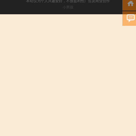
本站仅为个人兴趣爱好，不接盈利性广告及商业合作
小男孩