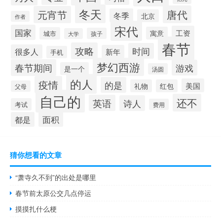
冬天
唐代
元宵节
冬季
北京
作者
宋代
国家
工资
寓意
城市
孩子
大学
春节
攻略
时间
很多人
新年
手机
梦幻西游
春节期间
游戏
是一个
汤圆
的人
疫情
的是
美国
礼物
红包
父母
自己的
还不
英语
诗人
考试
费用
面积
都是
猜你想看的文章
“萧寺久不到”的出处是哪里
春节前太原公交几点停运
摸摸扎什么梗