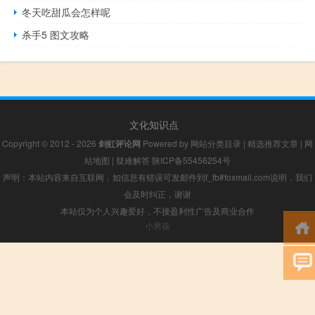
冬天吃甜瓜会怎样呢
杀手5 图文攻略
文化知识点
Copyright © 2012 - 2026
剑虹评论网
Powered by
网站分类目录
|
精选推荐文章
|
网
站地图
|
疑难解答
陕ICP备55456254号
声明：本站内容来自互联网，如信息有错误可发邮件到f_fb#foxmail.com说明，我们
会及时纠正，谢谢
本站仅为个人兴趣爱好，不接盈利性广告及商业合作
小男孩