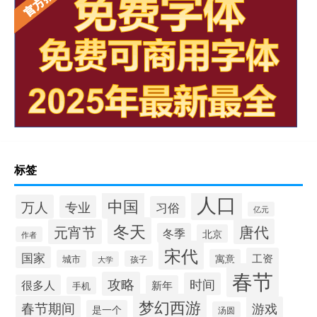
标签
人口
中国
万人
专业
习俗
亿元
冬天
唐代
元宵节
冬季
北京
作者
宋代
国家
工资
寓意
城市
孩子
大学
春节
攻略
时间
很多人
新年
手机
梦幻西游
春节期间
游戏
是一个
汤圆