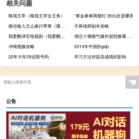
相关问题
唯我主宰（唯我主宰女主角）
“黄金拳拳两鬓红”的出处是哪里
微信输入怎么换行苹果（微信输入怎么换行）
天将雄师副本攻略
我爱翻译官电视剧（我爱翻译）
湖北十堰燃气爆炸损毁惨重 现场伤员急需献血
冲绳视频攻略
2013年中国的gdp
22年大年29还限号吗
学习方法对提高成绩的影响
☚
公告