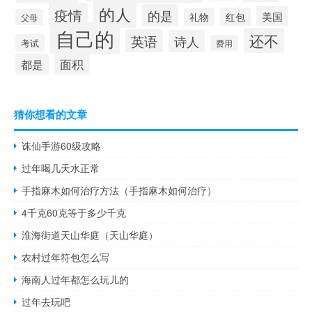
的人
疫情
的是
美国
礼物
红包
父母
自己的
还不
英语
诗人
考试
费用
面积
都是
猜你想看的文章
诛仙手游60级攻略
过年喝几天水正常
手指麻木如何治疗方法（手指麻木如何治疗）
4千克60克等于多少千克
淮海街道天山华庭（天山华庭）
农村过年符包怎么写
海南人过年都怎么玩儿的
过年去玩吧