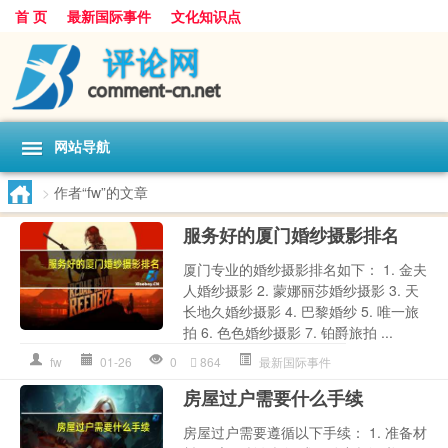
首 页
最新国际事件
文化知识点
网站导航
>
作者“fw”的文章
服务好的厦门婚纱摄影排名
厦门专业的婚纱摄影排名如下： 1. 金夫
人婚纱摄影 2. 蒙娜丽莎婚纱摄影 3. 天
长地久婚纱摄影 4. 巴黎婚纱 5. 唯一旅
拍 6. 色色婚纱摄影 7. 铂爵旅拍 ...
fw
01-26
0
864
最新国际事件
房屋过户需要什么手续
房屋过户需要遵循以下手续： 1. 准备材