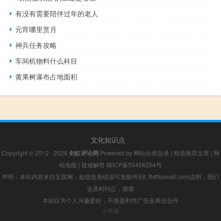
有没有需要陪伴过年的老人
元宵哪里赏月
神兵任务攻略
车间机物料什么科目
黄果树瀑布占地面积
文化知识点
Copyright © 2012 - 2026
剑虹评论网
Powered by
网站分类目录
|
精选推荐文章
|
网
站地图
|
疑难解答
陕ICP备55456254号
声明：本站内容来自互联网，如信息有错误可发邮件到f_fb#foxmail.com说明，我们
会及时纠正，谢谢
本站仅为个人兴趣爱好，不接盈利性广告及商业合作
小男孩