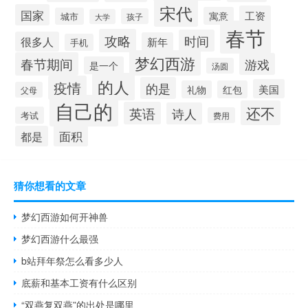
宋代
国家
工资
寓意
城市
孩子
大学
春节
攻略
时间
很多人
新年
手机
梦幻西游
春节期间
游戏
是一个
汤圆
的人
疫情
的是
美国
礼物
红包
父母
自己的
还不
英语
诗人
考试
费用
面积
都是
猜你想看的文章
梦幻西游如何开神兽
梦幻西游什么最强
b站拜年祭怎么看多少人
底薪和基本工资有什么区别
“双燕复双燕”的出处是哪里