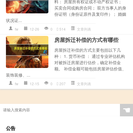
料： 房屋所有权证或不动产权证书；
买卖合同或购房合同； 双方当事人的身
份证明（身份证原件及复印件）； 婚姻
状况证...
fw
12-26
0
514
文章列表
房屋拆迁补偿的方式有哪些
房屋拆迁补偿的方式主要包括以下几
种： 1. 货币补偿 ： 通过专业评估机构
对被拆迁房屋进行估价，确定补偿金
额。 补偿金额可能包括房屋评估价值、
装饰装修、...
fw
12-15
0
207
文章列表
☚
公告