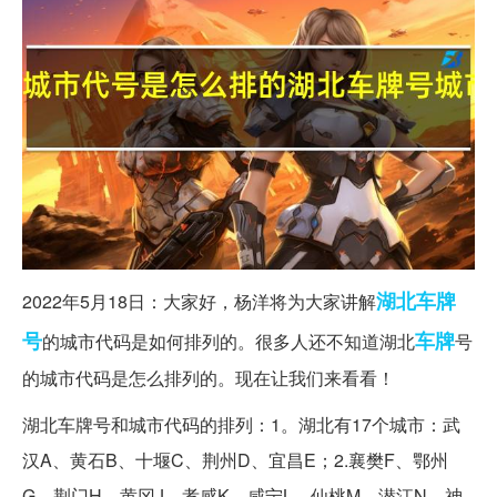
湖北
车牌
2022年5月18日：大家好，杨洋将为大家讲解
号
车牌
的城市代码是如何排列的。很多人还不知道湖北
号
的城市代码是怎么排列的。现在让我们来看看！
湖北车牌号和城市代码的排列：1。湖北有17个城市：武
汉A、黄石B、十堰C、荆州D、宜昌E；2.襄樊F、鄂州
G、荆门H、黄冈J、孝感K、咸宁L、仙桃M、潜江N、神