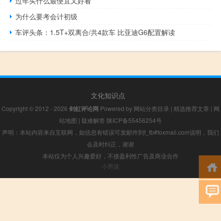
过年买什么最便宜又好看
为什么要考会计初级
车评头条：1.5T+双离合/共4款车 比亚迪G6配置解读
文化知识点
Copyright © 2012 - 2026
剑虹评论网
Powered by
网站分类目录
|
精选推荐文章
|
网
站地图
|
疑难解答
陕ICP备55456254号
声明：本站内容来自互联网，如信息有错误可发邮件到f_fb#foxmail.com说明，我们
会及时纠正，谢谢
本站仅为个人兴趣爱好，不接盈利性广告及商业合作
小男孩