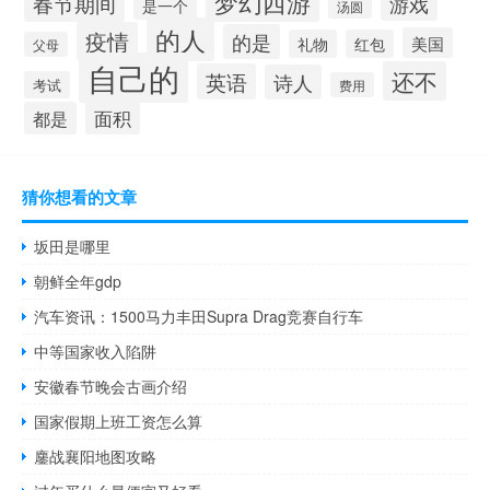
梦幻西游
春节期间
游戏
是一个
汤圆
的人
疫情
的是
美国
礼物
红包
父母
自己的
还不
英语
诗人
考试
费用
面积
都是
猜你想看的文章
坂田是哪里
朝鲜全年gdp
汽车资讯：1500马力丰田Supra Drag竞赛自行车
中等国家收入陷阱
安徽春节晚会古画介绍
国家假期上班工资怎么算
鏖战襄阳地图攻略