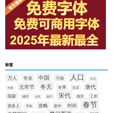
标签
人口
中国
万人
专业
习俗
亿元
冬天
唐代
元宵节
冬季
北京
作者
宋代
国家
工资
寓意
城市
孩子
大学
春节
攻略
时间
很多人
新年
手机