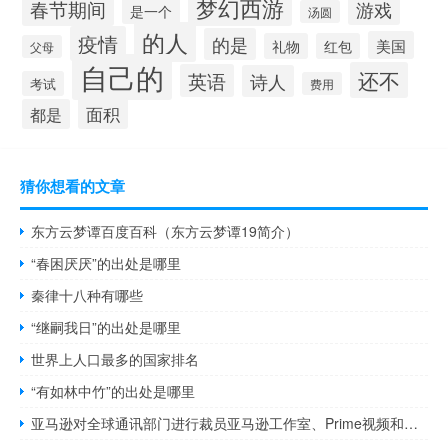
梦幻西游
春节期间
游戏
是一个
汤圆
的人
疫情
的是
美国
礼物
红包
父母
自己的
还不
英语
诗人
考试
费用
面积
都是
猜你想看的文章
东方云梦谭百度百科（东方云梦谭19简介）
“春困厌厌”的出处是哪里
秦律十八种有哪些
“继嗣我日”的出处是哪里
世界上人口最多的国家排名
“有如林中竹”的出处是哪里
亚马逊对全球通讯部门进行裁员亚马逊工作室、Prime视频和音乐的通信部门超过5%的员工受到影响