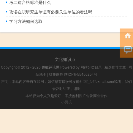
考二建合格标准是什么
攻读在职研究生单证有必要关注单位的看法吗
学习方法如何选取
文化知识点
Copyright © 2012 - 2026
剑虹评论网
Powered by
网站分类目录
|
精选推荐文章
|
网
站地图
|
疑难解答
陕ICP备55456254号
声明：本站内容来自互联网，如信息有错误可发邮件到f_fb#foxmail.com说明，我们
会及时纠正，谢谢
本站仅为个人兴趣爱好，不接盈利性广告及商业合作
小男孩