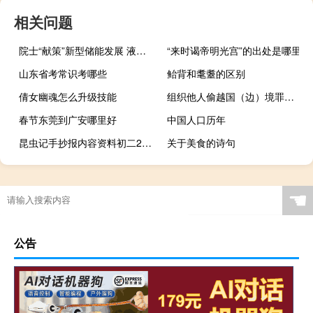
相关问题
院士“献策”新型储能发展 液流电池或是未来主流
“来时谒帝明光宫”的出处是哪里
山东省考常识考哪些
鲐背和耄耋的区别
倩女幽魂怎么升级技能
组织他人偷越国（边）境罪判刑规定
春节东莞到广安哪里好
中国人口历年
昆虫记手抄报内容资料初二200字（昆虫记手抄报内容）
关于美食的诗句
☚
公告