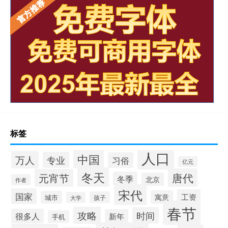
标签
人口
中国
万人
专业
习俗
亿元
冬天
唐代
元宵节
冬季
北京
作者
宋代
国家
工资
寓意
城市
孩子
大学
春节
攻略
时间
很多人
新年
手机