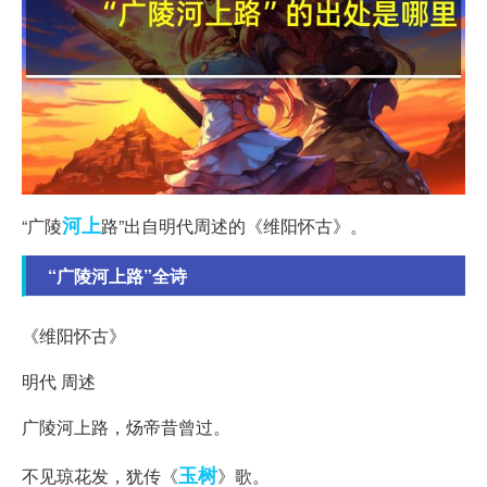
河上
“广陵
路”出自明代周述的《维阳怀古》。
“广陵河上路”全诗
《维阳怀古》
明代 周述
广陵河上路，炀帝昔曾过。
玉树
不见琼花发，犹传《
》歌。