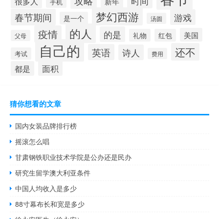
攻略
时间
很多人
新年
手机
梦幻西游
春节期间
游戏
是一个
汤圆
的人
疫情
的是
美国
礼物
红包
父母
自己的
还不
英语
诗人
考试
费用
面积
都是
猜你想看的文章
国内女装品牌排行榜
摇滚怎么唱
甘肃钢铁职业技术学院是公办还是民办
研究生留学澳大利亚条件
中国人均收入是多少
88寸幕布长和宽是多少