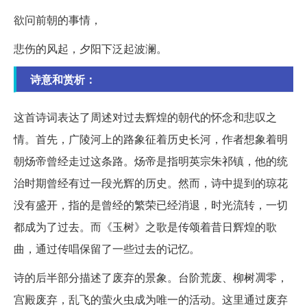
欲问前朝的事情，
悲伤的风起，夕阳下泛起波澜。
诗意和赏析：
这首诗词表达了周述对过去辉煌的朝代的怀念和悲叹之
情。首先，广陵河上的路象征着历史长河，作者想象着明
朝炀帝曾经走过这条路。炀帝是指明英宗朱祁镇，他的统
治时期曾经有过一段光辉的历史。然而，诗中提到的琼花
没有盛开，指的是曾经的繁荣已经消退，时光流转，一切
都成为了过去。而《玉树》之歌是传颂着昔日辉煌的歌
曲，通过传唱保留了一些过去的记忆。
诗的后半部分描述了废弃的景象。台阶荒废、柳树凋零，
宫殿废弃，乱飞的萤火虫成为唯一的活动。这里通过废弃