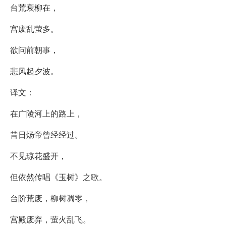
台荒衰柳在，
宫废乱萤多。
欲问前朝事，
悲风起夕波。
译文：
在广陵河上的路上，
昔日炀帝曾经经过。
不见琼花盛开，
但依然传唱《玉树》之歌。
台阶荒废，柳树凋零，
宫殿废弃，萤火乱飞。