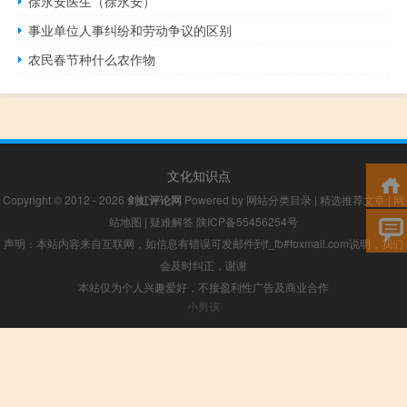
徐永安医生（徐永安）
事业单位人事纠纷和劳动争议的区别
农民春节种什么农作物
文化知识点
Copyright © 2012 - 2026
剑虹评论网
Powered by
网站分类目录
|
精选推荐文章
|
网
站地图
|
疑难解答
陕ICP备55456254号
声明：本站内容来自互联网，如信息有错误可发邮件到f_fb#foxmail.com说明，我们
会及时纠正，谢谢
本站仅为个人兴趣爱好，不接盈利性广告及商业合作
小男孩