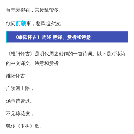
台荒衰柳在，宫废乱萤多。
前朝
欲问
事，悲风起夕波。
《维阳怀古》周述 翻译、赏析和诗意
《维阳怀古》是明代周述创作的一首诗词。以下是对该诗
的中文译文、诗意和赏析：
维阳怀古
广陵河上路，
炀帝昔曾过。
不见琼花发，
犹传《玉树》歌。