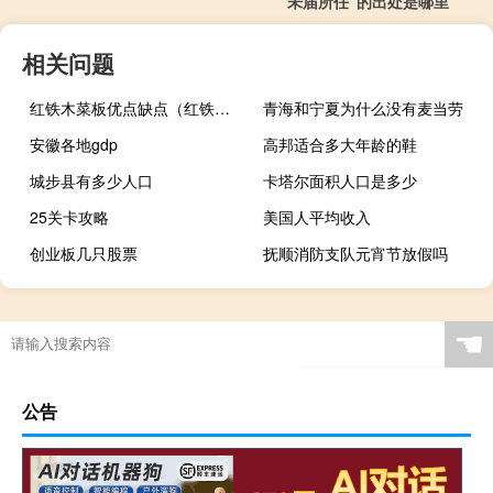
“未届所任”的出处是哪里
相关问题
红铁木菜板优点缺点（红铁木）
青海和宁夏为什么没有麦当劳
安徽各地gdp
高邦适合多大年龄的鞋
城步县有多少人口
卡塔尔面积人口是多少
25关卡攻略
美国人平均收入
创业板几只股票
抚顺消防支队元宵节放假吗
☚
公告