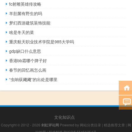
fc射雕英雄传攻略
羊肚菌有野生的吗
梦幻西游建筑装饰技能
啥是冬天的菜
重庆航天职业技术学院是985大学吗
gdp缺口什么意思
香港bb霜哪个牌子好
春节的回忆画怎么画
“虫响荻飕飕”的出处是哪里
文化知识点
Copyright © 2012 - 2026
剑虹评论网
Powered by
网站分类目录
|
精选推荐文章
|
网
站地图
|
疑难解答
陕ICP备55456254号