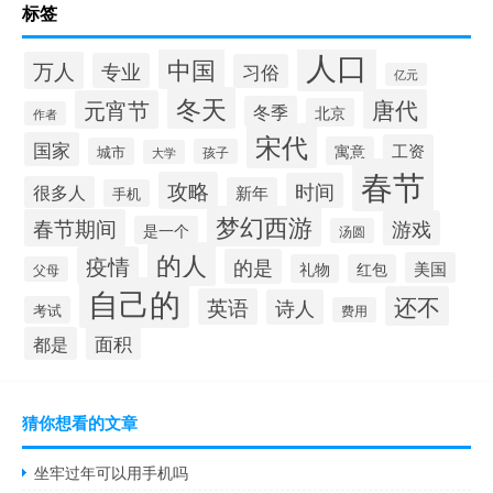
标签
人口
中国
万人
专业
习俗
亿元
冬天
唐代
元宵节
冬季
北京
作者
宋代
国家
工资
寓意
城市
孩子
大学
春节
攻略
时间
很多人
新年
手机
梦幻西游
春节期间
游戏
是一个
汤圆
的人
疫情
的是
美国
礼物
红包
父母
自己的
还不
英语
诗人
考试
费用
面积
都是
猜你想看的文章
坐牢过年可以用手机吗