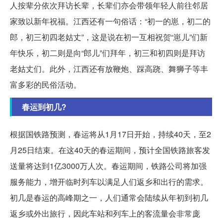
人按辈分依次拜访长辈，长辈们亦会带领年轻人前往邻居
家致以新年祝福。江西还有一句俗话：“初一的崽，初二的
郎，初三初四老姑丈”，这是说在初一互相祝贺“崽儿”们新
年快乐，初二则是向“郎儿”们拜年，初三和初四则是拜访
老姑丈们。此外，江西还有放鞭炮、踩高跷、舞狮子等丰
富多彩的民俗活动。
春运到初几?
根据国铁路预测，春运将从1月17日开始，持续40天，至2
月25日结束。在这40天的春运期间，预计全国铁路旅客发
送量将达到1亿3000万人次。春运期间，铁路公司将加强
服务能力，增开临时列车以满足人们返乡和出行的需求。
初几是春运的高峰期之一，人们通常会陆续从年初到初几
返乡或外出旅行，因此车站和列车上的客流量会非常庞