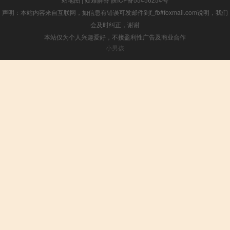
声明：本站内容来自互联网，如信息有错误可发邮件到f_fb#foxmail.com说明，我们
会及时纠正，谢谢
本站仅为个人兴趣爱好，不接盈利性广告及商业合作
小男孩