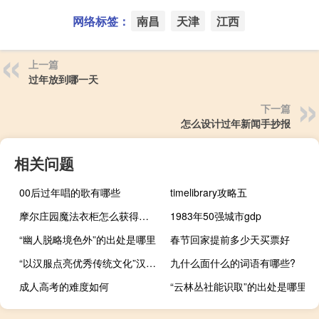
网络标签：
南昌
天津
江西
上一篇
过年放到哪一天
下一篇
怎么设计过年新闻手抄报
相关问题
00后过年唱的歌有哪些
timelibrary攻略五
摩尔庄园魔法衣柜怎么获得（摩尔庄园魔法衣柜）
1983年50强城市gdp
“幽人脱略境色外”的出处是哪里
春节回家提前多少天买票好
“以汉服点亮优秀传统文化”汉服创意与汉服版权论坛举行 到底什么情况嘞
九什么面什么的词语有哪些?
成人高考的难度如何
“云林丛社能识取”的出处是哪里