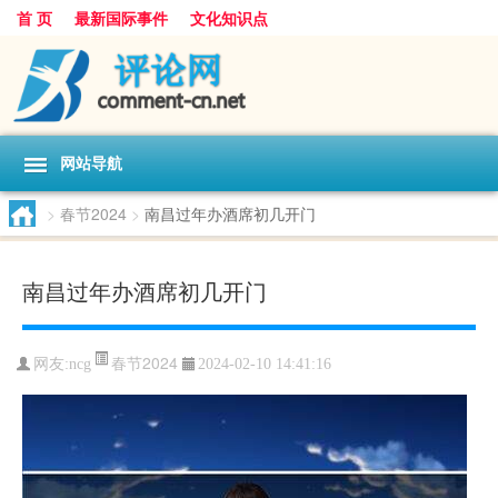
首 页
最新国际事件
文化知识点
网站导航
>
春节2024
>
南昌过年办酒席初几开门
南昌过年办酒席初几开门
春节2024
网友:
ncg
2024-02-10 14:41:16