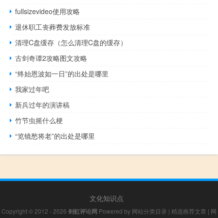
fullsizevideo使用攻略
退休职工丧葬费发放标准
清理C盘缓存（怎么清理C盘的缓存）
古剑奇谭2攻略图文攻略
“终始恩波如一日”的出处是哪里
我家过年吧
新兵过年的演讲稿
竹节虫摇什么梗
“览镜愁将老”的出处是哪里
文化知识点
Copyright © 2012 - 2026
剑虹评论网
Powered by
网站分类目录
|
精选推荐文章
|
网