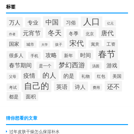
标签
人口
中国
万人
专业
习俗
亿元
冬天
唐代
元宵节
冬季
北京
作者
宋代
国家
工资
寓意
城市
孩子
大学
春节
攻略
时间
很多人
新年
手机
梦幻西游
春节期间
游戏
是一个
汤圆
的人
疫情
的是
美国
礼物
红包
父母
自己的
还不
英语
诗人
考试
费用
面积
都是
猜你想看的文章
过年皮肤干燥怎么保湿补水