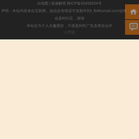
站地图
|
疑难解答
陕ICP备55456254号
声明：本站内容来自互联网，如信息有错误可发邮件到f_fb#foxmail.com说明，我们
会及时纠正，谢谢
本站仅为个人兴趣爱好，不接盈利性广告及商业合作
小男孩