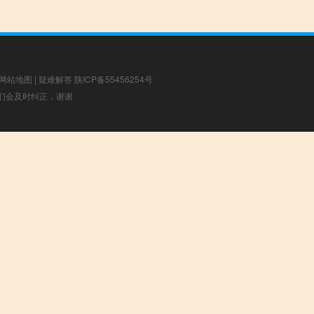
网站地图
|
疑难解答
陕ICP备55456254号
，我们会及时纠正，谢谢