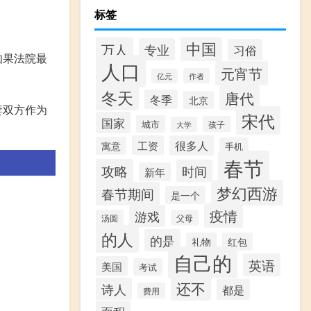
标签
中国
万人
专业
习俗
如果法院最
人口
元宵节
作者
亿元
冬天
唐代
冬季
北京
妻双方作为
宋代
国家
城市
孩子
大学
工资
很多人
寓意
手机
春节
攻略
时间
新年
梦幻西游
春节期间
是一个
疫情
游戏
汤圆
父母
的人
的是
礼物
红包
自己的
英语
美国
考试
还不
诗人
都是
费用