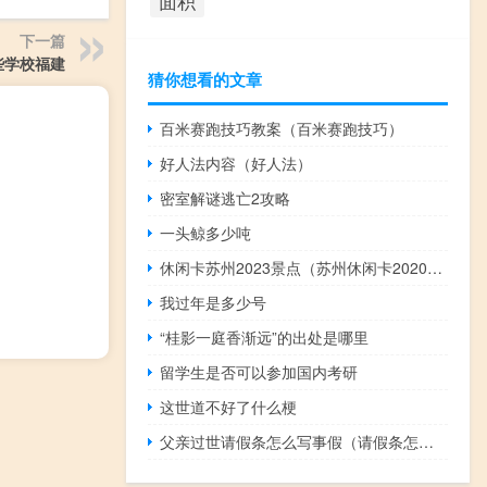
面积
下一篇
些学校福建
猜你想看的文章
百米赛跑技巧教案（百米赛跑技巧）
好人法内容（好人法）
密室解谜逃亡2攻略
一头鲸多少吨
休闲卡苏州2023景点（苏州休闲卡2020年景点）
我过年是多少号
“桂影一庭香渐远”的出处是哪里
留学生是否可以参加国内考研
这世道不好了什么梗
父亲过世请假条怎么写事假（请假条怎么写事假）