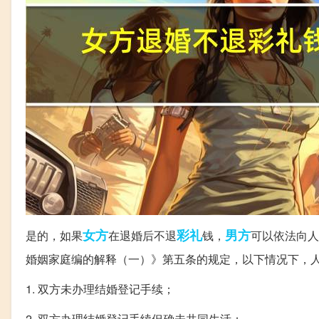
女方
彩礼
男方
是的，如果
在退婚后不退
钱，
可以依法向人
婚姻家庭编的解释（一）》第五条的规定，以下情况下，
1. 双方未办理结婚登记手续；
2. 双方办理结婚登记手续但确未共同生活；