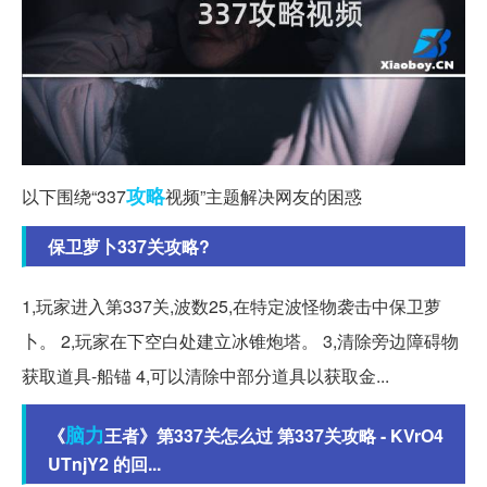
攻略
以下围绕“337
视频”主题解决网友的困惑
保卫萝卜337关攻略?
1,玩家进入第337关,波数25,在特定波怪物袭击中保卫萝
卜。 2,玩家在下空白处建立冰锥炮塔。 3,清除旁边障碍物
获取道具-船锚 4,可以清除中部分道具以获取金...
脑力
《
王者》第337关怎么过 第337关攻略 - KVrO4
UTnjY2 的回...