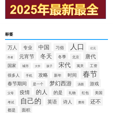
标签
人口
中国
万人
专业
习俗
亿元
冬天
唐代
元宵节
冬季
北京
作者
宋代
国家
工资
寓意
城市
孩子
大学
春节
攻略
时间
很多人
新年
手机
梦幻西游
春节期间
游戏
是一个
汤圆
的人
疫情
的是
美国
礼物
红包
父母
自己的
还不
英语
诗人
考试
费用
面积
都是