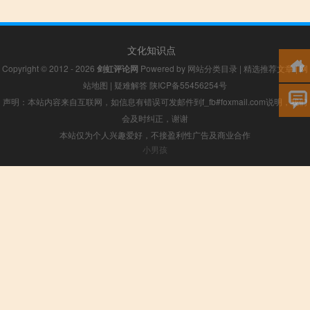
文化知识点
Copyright © 2012 - 2026
剑虹评论网
Powered by
网站分类目录
|
精选推荐文章
|
网
站地图
|
疑难解答
陕ICP备55456254号
声明：本站内容来自互联网，如信息有错误可发邮件到f_fb#foxmail.com说明，我们
会及时纠正，谢谢
本站仅为个人兴趣爱好，不接盈利性广告及商业合作
小男孩