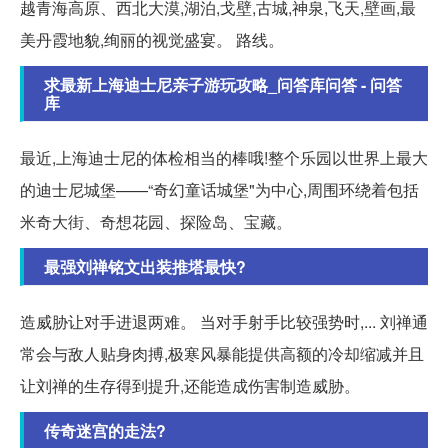
越青海高原、西北大漠,湖泊,戈壁,古城,神泉,飞天,壁画,最
美丹霞地貌,绚丽的视觉盛宴。 路线。
求最新上海迪士尼亲子游玩攻略_问答库问答 - 问答
库
最近,上海迪士尼的体检相当的棒哦!整个乐园以世界上最大
的迪士尼城堡——“奇幻童话城堡"为中心,周围环绕着包括
米奇大街、奇想花园、探险岛、宝藏。
最强刘禅铭文出装推塔最快?
造威胁让对手进退两难。 当对手射手比较强势时,... 刘禅通
常会与敌人贴身肉搏,极寒风暴能提供高额的冷却缩减并且
让刘禅的生存得到提升,还能造成伤害制造威胁。
传奇迷宫的走法?