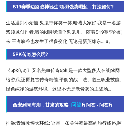
S19赛季边路战神诞生!项羽强势崛起，打法如何?
生活遇到小烦恼,鬼鬼带你笑一笑,哈喽大家好,我是一名游
戏领域创作者,我的id叫我滴个鬼鬼儿。 随着S19赛季的到
来,王者峡谷也发生了很多变化,无论是新英雄东... 6。
5PK传奇怎么玩?
《5pk传奇》又名热血传奇5pk,是一款大型多人在线pk网
络游戏,还原复古传奇精髓,平衡的战、法、道三职业技能,
绿色纯净的游戏环境。这里不光是老骨灰的主战场,。
问答
西安到青海湖，甘肃的攻略_
库问答 - 问答库
推举:青海敦煌大环线: 这是一条关注率最高的旅行线路,跨