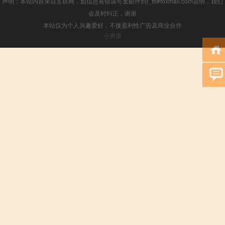
声明：本站内容来自互联网，如信息有错误可发邮件到f_fb#foxmail.com说明，我们
会及时纠正，谢谢
本站仅为个人兴趣爱好，不接盈利性广告及商业合作
小男孩