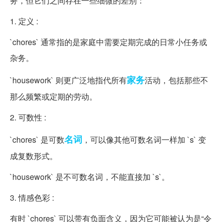
务，但它们之间存在一些细微的差别：
1. 定义 :
`chores` 通常指的是家庭中需要定期完成的日常小任务或
杂务。
家务
`housework` 则更广泛地指代所有
活动，包括那些不
那么频繁或定期的劳动。
2. 可数性 :
名词
`chores` 是可数
，可以像其他可数名词一样加 `s` 变
成复数形式。
`housework` 是不可数名词，不能直接加 `s`。
3. 情感色彩 :
有时 `chores` 可以带有负面含义，因为它可能被认为是“令