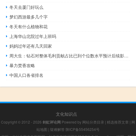
冬天去厦门好玩么
梦幻西游最多几个字
冬天有什么植物和花
上海华山北院过年上班吗
妈妈过年还有几天回家
周大生：钻石对整体毛利贡献占比已到个位数水平预计后续影响会逐步减弱
暴力焚香攻略
中国人口各省排名
文化知识点
Copyright © 2012 - 2026
剑虹评论网
Powered by
网站分类目录
|
精选推荐文章
|
网
站地图
|
疑难解答
陕ICP备55456254号