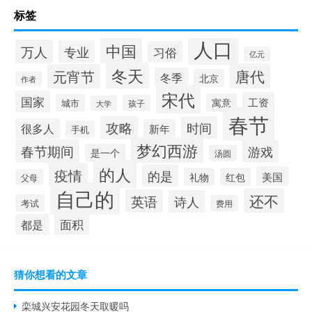
标签
人口
中国
万人
专业
习俗
亿元
冬天
唐代
元宵节
冬季
北京
作者
宋代
国家
工资
寓意
城市
孩子
大学
春节
攻略
时间
很多人
新年
手机
梦幻西游
春节期间
游戏
是一个
汤圆
的人
疫情
的是
美国
礼物
红包
父母
自己的
还不
英语
诗人
考试
费用
面积
都是
猜你想看的文章
栾城兴安花园冬天取暖吗