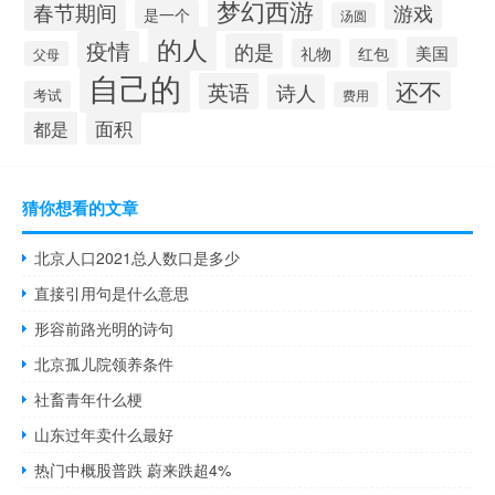
梦幻西游
春节期间
游戏
是一个
汤圆
的人
疫情
的是
美国
礼物
红包
父母
自己的
还不
英语
诗人
考试
费用
面积
都是
猜你想看的文章
北京人口2021总人数口是多少
直接引用句是什么意思
形容前路光明的诗句
北京孤儿院领养条件
社畜青年什么梗
山东过年卖什么最好
热门中概股普跌 蔚来跌超4%