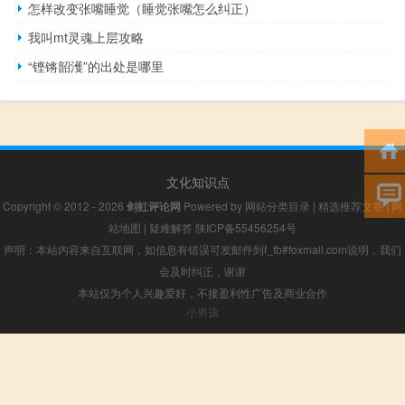
怎样改变张嘴睡觉（睡觉张嘴怎么纠正）
我叫mt灵魂上层攻略
“铿锵韶濩”的出处是哪里
文化知识点
Copyright © 2012 - 2026
剑虹评论网
Powered by
网站分类目录
|
精选推荐文章
|
网
站地图
|
疑难解答
陕ICP备55456254号
声明：本站内容来自互联网，如信息有错误可发邮件到f_fb#foxmail.com说明，我们
会及时纠正，谢谢
本站仅为个人兴趣爱好，不接盈利性广告及商业合作
小男孩