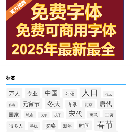
标签
人口
中国
万人
专业
习俗
亿元
冬天
唐代
元宵节
冬季
北京
作者
宋代
国家
工资
寓意
城市
孩子
大学
春节
攻略
时间
很多人
新年
手机