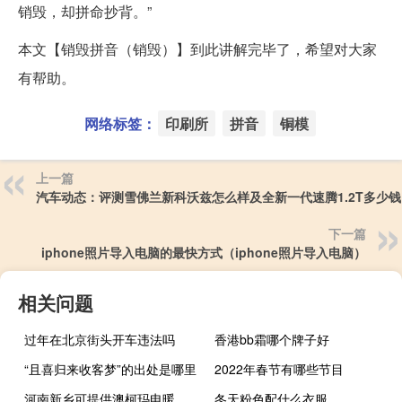
销毁，却拼命抄背。”
本文【销毁拼音（销毁）】到此讲解完毕了，希望对大家
有帮助。
网络标签：
印刷所
拼音
铜模
上一篇
汽车动态：评测雪佛兰新科沃兹怎么样及全新一代速腾1.2T多少钱
下一篇
iphone照片导入电脑的最快方式（iphone照片导入电脑）
相关问题
过年在北京街头开车违法吗
香港bb霜哪个牌子好
“且喜归来收客梦”的出处是哪里
2022年春节有哪些节目
河南新乡可提供澳柯玛电暖器维修服务地址在哪
冬天粉色配什么衣服