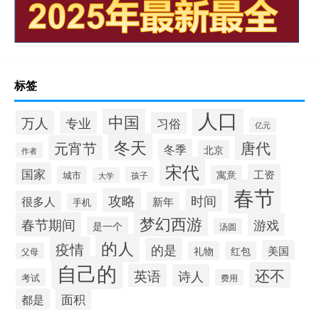
标签
人口
中国
万人
专业
习俗
亿元
冬天
唐代
元宵节
冬季
北京
作者
宋代
国家
工资
寓意
城市
孩子
大学
春节
攻略
时间
很多人
新年
手机
梦幻西游
春节期间
游戏
是一个
汤圆
的人
疫情
的是
美国
礼物
红包
父母
自己的
还不
英语
诗人
考试
费用
面积
都是