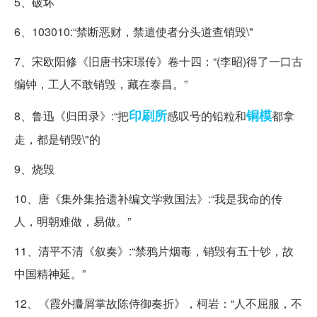
5、破坏
6、103010:“禁断恶财，禁遣使者分头道查销毁\"
7、宋欧阳修《旧唐书宋璟传》卷十四：“(李昭)得了一口古
编钟，工人不敢销毁，藏在泰昌。”
印刷所
铜模
8、鲁迅《归田录》:“把
感叹号的铅粒和
都拿
走，都是销毁\"的
9、烧毁
10、唐《集外集拾遗补编文学救国法》:“我是我命的传
人，明朝难做，易做。”
11、清平不清《叙奏》:“禁鸦片烟毒，销毁有五十钞，故
中国精神延。”
12、《霞外攟屑掌故陈侍御奏折》，柯岩：“人不屈服，不