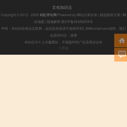
文化知识点
Copyright © 2012 - 2026
剑虹评论网
Powered by
网站分类目录
|
精选推荐文章
|
网
站地图
|
疑难解答
陕ICP备55456254号
声明：本站内容来自互联网，如信息有错误可发邮件到f_fb#foxmail.com说明，我们
会及时纠正，谢谢
本站仅为个人兴趣爱好，不接盈利性广告及商业合作
小男孩