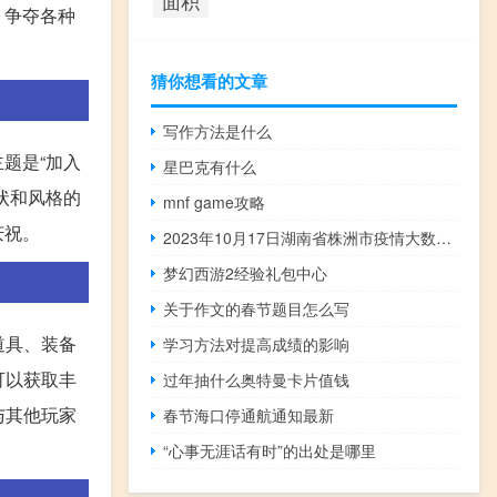
面积
，争夺各种
猜你想看的文章
写作方法是什么
题是“加入
星巴克有什么
状和风格的
mnf game攻略
庆祝。
2023年10月17日湖南省株洲市疫情大数据-今日/今天疫情全网搜索最新实时消息动态情况通知播报
梦幻西游2经验礼包中心
关于作文的春节题目怎么写
道具、装备
学习方法对提高成绩的影响
可以获取丰
过年抽什么奥特曼卡片值钱
与其他玩家
春节海口停通航通知最新
“心事无涯话有时”的出处是哪里