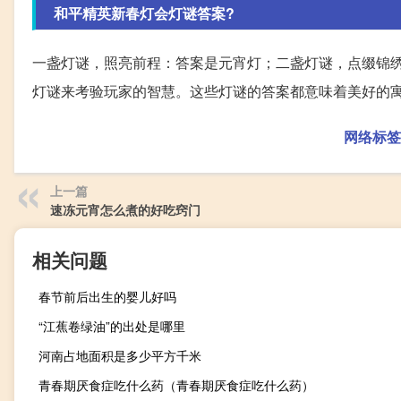
和平精英新春灯会灯谜答案?
一盏灯谜，照亮前程：答案是元宵灯；二盏灯谜，点缀锦
灯谜来考验玩家的智慧。这些灯谜的答案都意味着美好的
网络标签
上一篇
速冻元宵怎么煮的好吃窍门
相关问题
春节前后出生的婴儿好吗
“江蕉卷绿油”的出处是哪里
河南占地面积是多少平方千米
青春期厌食症吃什么药（青春期厌食症吃什么药）