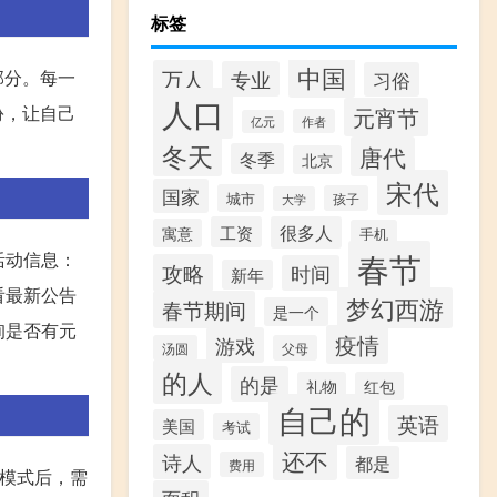
标签
中国
万人
专业
部分。每一
习俗
人口
扮，让自己
元宵节
作者
亿元
冬天
唐代
冬季
北京
宋代
国家
城市
孩子
大学
工资
很多人
寓意
手机
春节
活动信息：
攻略
时间
新年
看最新公告
梦幻西游
春节期间
是一个
询是否有元
疫情
游戏
汤圆
父母
的人
的是
礼物
红包
自己的
英语
美国
考试
还不
诗人
都是
费用
模式后，需