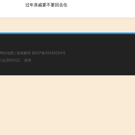
过年亲戚要不要回去住
网站地图
|
疑难解答
陕ICP备55456254号
，我们会及时纠正，谢谢