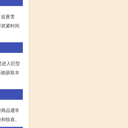
、追逐雪
要抓紧时间
爬进入巨型
还能获取丰
些商品通常
趣和惊喜。