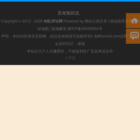
文化知识点
Copyright © 2012 - 2026
剑虹评论网
Powered by
网站分类目录
|
精选推荐文章
|
网
站地图
|
疑难解答
陕ICP备55456254号
声明：本站内容来自互联网，如信息有错误可发邮件到f_fb#foxmail.com说明，我们
会及时纠正，谢谢
本站仅为个人兴趣爱好，不接盈利性广告及商业合作
小男孩