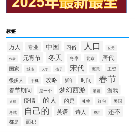
标签
人口
中国
万人
专业
习俗
亿元
冬天
唐代
元宵节
冬季
北京
作者
宋代
国家
工资
寓意
城市
孩子
大学
春节
攻略
时间
很多人
新年
手机
梦幻西游
春节期间
游戏
是一个
汤圆
的人
疫情
的是
美国
礼物
红包
父母
自己的
还不
英语
诗人
考试
费用
面积
都是