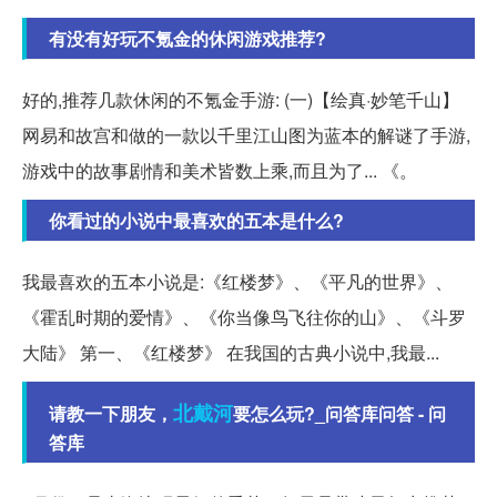
有没有好玩不氪金的休闲游戏推荐?
好的,推荐几款休闲的不氪金手游: (一)【绘真·妙笔千山】
网易和故宫和做的一款以千里江山图为蓝本的解谜了手游,
游戏中的故事剧情和美术皆数上乘,而且为了... 《。
你看过的小说中最喜欢的五本是什么?
我最喜欢的五本小说是:《红楼梦》、《平凡的世界》、
《霍乱时期的爱情》、《你当像鸟飞往你的山》、《斗罗
大陆》 第一、《红楼梦》 在我国的古典小说中,我最...
北戴河
请教一下朋友，
要怎么玩?_问答库问答 - 问
答库