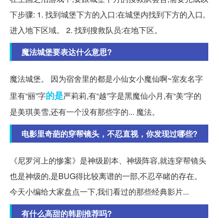
下步骤: 1. 找到城堡下方的入口:在城堡内找到下方的入口,
进入地下区域。 2. 找到搜救队员:在地下区。
魔法城堡要表达什么意思?
魔法城堡。 因为宿舍里的都是小仙女小魔仙啊~室友名字
的是
里有“丽”字
严莉莉,有“越”字是黑魔仙小月,有“美”字的
是美琪美雪,还有一个没有那些字的... 魔法。
电影里奇葩的穿帮镜头，不忍直视，你发现过哪些?
《尼罗河上的惨案》是神级剧本、神级阵容,就连穿帮镜头
也是神级的,是BUG得比较离谱的一部,不忍卒睹的存在。
今天小编给大家盘点一下,我们看过的那些经典影片...
有什么高甜的韩剧推荐吗?