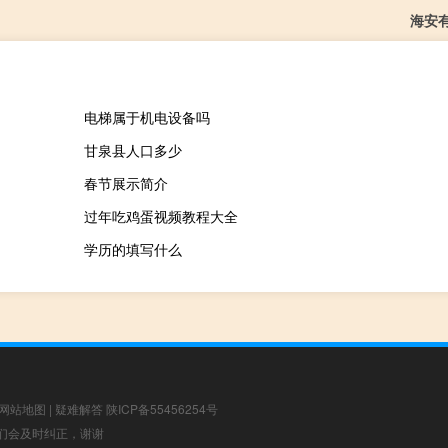
海安
电梯属于机电设备吗
甘泉县人口多少
春节展示简介
过年吃鸡蛋视频教程大全
学历的填写什么
网站地图
|
疑难解答
陕ICP备55456254号
，我们会及时纠正，谢谢