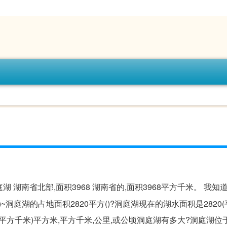
 湖南省北部,面积3968 湖南省的,面积3968平方千米。 我知
洞庭湖的占地面积2820平方()?洞庭湖现在的湖水面积是2820(
0(平方千米)平方米,平方千米,公里,或公顷洞庭湖有多大?洞庭湖