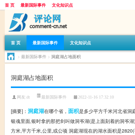
首 页
最新国际事件
文化知识点
首 页
最新国际事件
文化知识点
>
最新国际事件
>
洞庭湖占地面积
洞庭湖占地面积
最新国际事件
网友:
dt
2022-11-16 17:32:10
洞庭湖
面积
[摘要]：
在哪个省，
是多少平方千米河北省洞庭湖
银魂里面,银时拿的那把剑叫做洞爷湖(是上面刻着的洞爷湖)~
方米,平方千米,公里,或公顷 洞庭湖现在的湖水面积是282