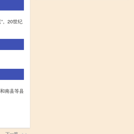
”。20世纪
乡和南县等县
下一篇