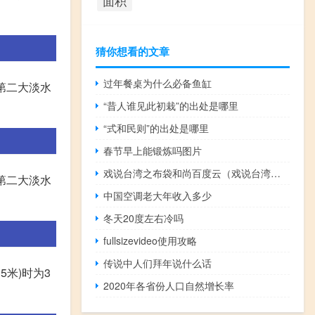
面积
猜你想看的文章
过年餐桌为什么必备鱼缸
国第二大淡水
“昔人谁见此初栽”的出处是哪里
“式和民则”的出处是哪里
春节早上能锻炼吗图片
戏说台湾之布袋和尚百度云（戏说台湾之布袋和尚）
国第二大淡水
中国空调老大年收入多少
冬天20度左右冷吗
fullsizevideo使用攻略
传说中人们拜年说什么话
米)时为3
2020年各省份人口自然增长率