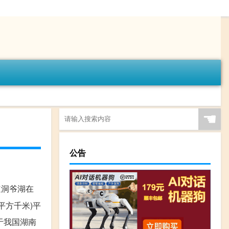
☚
公告
道洞爷湖在
平方千米)平
位于我国湖南