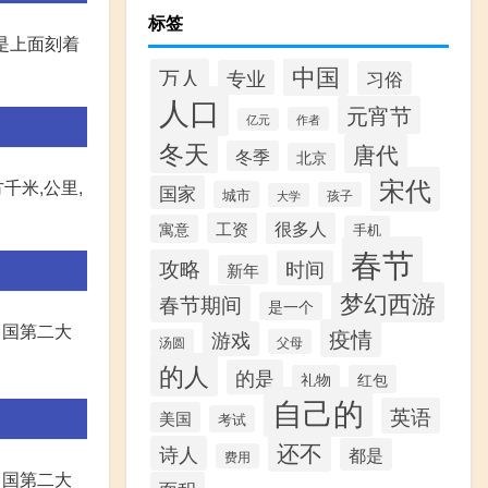
标签
(是上面刻着
中国
万人
专业
习俗
人口
元宵节
作者
亿元
冬天
唐代
冬季
北京
宋代
千米,公里,
国家
城市
孩子
大学
工资
很多人
寓意
手机
春节
攻略
时间
新年
梦幻西游
春节期间
是一个
中国第二大
疫情
游戏
汤圆
父母
的人
的是
礼物
红包
自己的
英语
美国
考试
还不
诗人
都是
费用
中国第二大