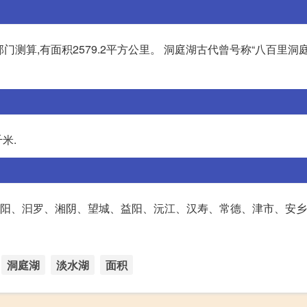
门测算,有面积2579.2平方公里。 洞庭湖古代曾号称“八百里洞庭
千米.
跨岳阳、汩罗、湘阴、望城、益阳、沅江、汉寿、常德、津市、安
洞庭湖
淡水湖
面积