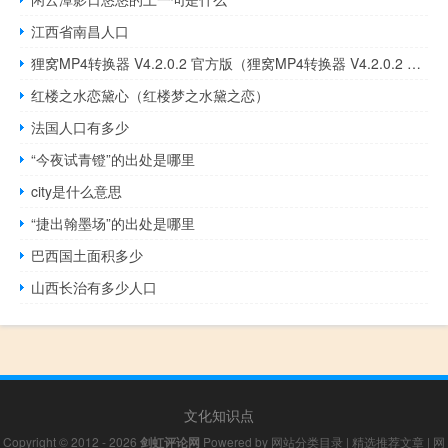
江西省南昌人口
狸窝MP4转换器 V4.2.0.2 官方版（狸窝MP4转换器 V4.2.0.2 官方版功能简介）
红楼之水恋黛心（红楼梦之水黛之恋）
法国人口有多少
“今夜试青镫”的出处是哪里
city是什么意思
“捷出翰墨场”的出处是哪里
巴西国土面积多少
山西长治有多少人口
文化知识点
Copyright © 2012 - 2026
剑虹评论网
Powered by
网站分类目录
|
精选推荐文章
|
网