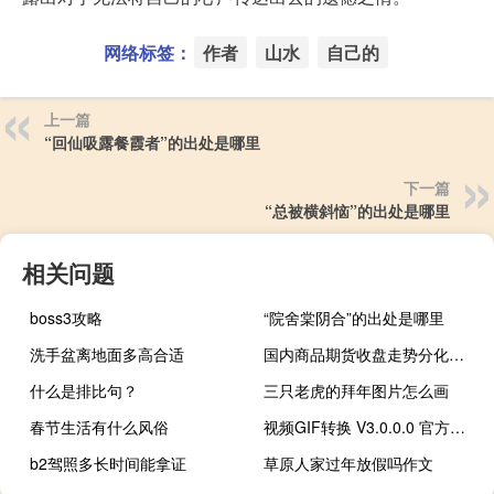
网络标签：
作者
山水
自己的
上一篇
“回仙吸露餐霞者”的出处是哪里
下一篇
“总被横斜恼”的出处是哪里
相关问题
boss3攻略
“院舍棠阴合”的出处是哪里
洗手盆离地面多高合适
国内商品期货收盘走势分化纯碱涨4%液化石油气、焦煤、沪镍涨逾2%铁矿石、热卷、螺纹、苹果、甲醇涨逾1%；纸浆跌逾4%原油、沥青、鸡蛋跌逾2%
什么是排比句？
三只老虎的拜年图片怎么画
春节生活有什么风俗
视频GIF转换 V3.0.0.0 官方版（视频GIF转换 V3.0.0.0 官方版功能简介）
b2驾照多长时间能拿证
草原人家过年放假吗作文