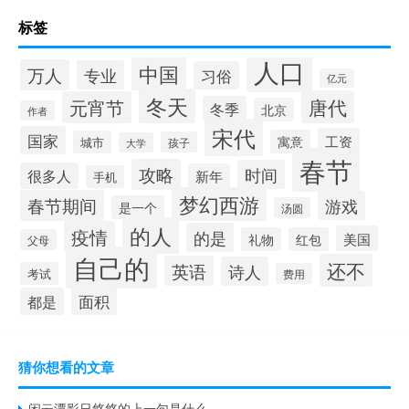
标签
人口
中国
万人
专业
习俗
亿元
冬天
唐代
元宵节
冬季
北京
作者
宋代
国家
工资
寓意
城市
孩子
大学
春节
攻略
时间
很多人
新年
手机
梦幻西游
春节期间
游戏
是一个
汤圆
的人
疫情
的是
美国
礼物
红包
父母
自己的
还不
英语
诗人
考试
费用
面积
都是
猜你想看的文章
闲云潭影日悠悠的上一句是什么