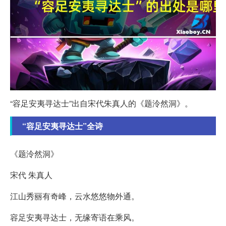
“容足安夷寻达士”出自宋代朱真人的《题泠然洞》。
“容足安夷寻达士”全诗
《题泠然洞》
宋代 朱真人
江山秀丽有奇峰，云水悠悠物外通。
容足安夷寻达士，无缘寄语在乘风。