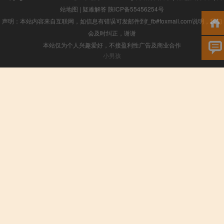
站地图
|
疑难解答
陕ICP备55456254号
声明：本站内容来自互联网，如信息有错误可发邮件到f_fb#foxmail.com说明，我们
会及时纠正，谢谢
本站仅为个人兴趣爱好，不接盈利性广告及商业合作
小男孩