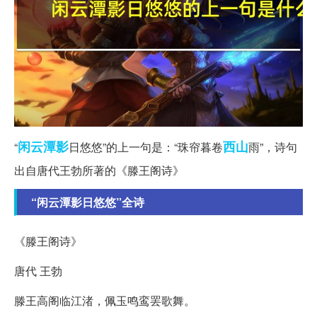
闲云
潭影
西山
“
日悠悠”的上一句是：“珠帘暮卷
雨”，诗句
出自唐代王勃所著的《滕王阁诗》
“闲云潭影日悠悠”全诗
《滕王阁诗》
唐代 王勃
滕王高阁临江渚，佩玉鸣鸾罢歌舞。