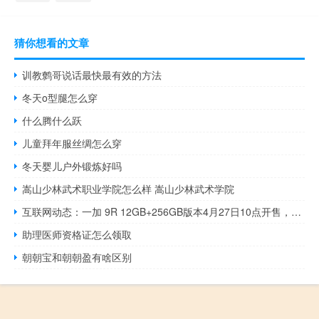
猜你想看的文章
训教鹩哥说话最快最有效的方法
冬天o型腿怎么穿
什么腾什么跃
儿童拜年服丝绸怎么穿
冬天婴儿户外锻炼好吗
嵩山少林武术职业学院怎么样 嵩山少林武术学院
互联网动态：一加 9R 12GB+256GB版本4月27日10点开售，京东、欢太商城可购
助理医师资格证怎么领取
朝朝宝和朝朝盈有啥区别