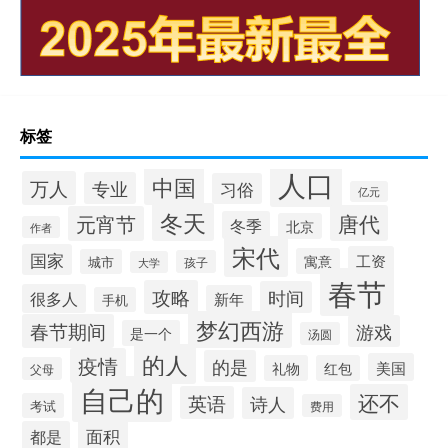
标签
人口
中国
万人
专业
习俗
亿元
冬天
唐代
元宵节
冬季
北京
作者
宋代
国家
工资
寓意
城市
孩子
大学
春节
攻略
时间
很多人
新年
手机
梦幻西游
春节期间
游戏
是一个
汤圆
的人
疫情
的是
美国
礼物
红包
父母
自己的
还不
英语
诗人
考试
费用
面积
都是