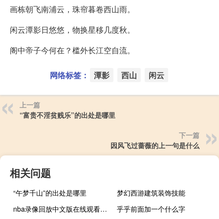
画栋朝飞南浦云，珠帘暮卷西山雨。
闲云潭影日悠悠，物换星移几度秋。
阁中帝子今何在？槛外长江空自流。
网络标签：
潭影
西山
闲云
上一篇
“富贵不淫贫贱乐”的出处是哪里
下一篇
因风飞过蔷薇的上一句是什么
相关问题
“午梦千山”的出处是哪里
梦幻西游建筑装饰技能
nba录像回放中文版在线观看（nba录像回放中文版）
乎乎前面加一个什么字