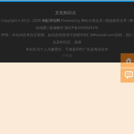
文化知识点
Copyright © 2012 - 2026
剑虹评论网
Powered by
网站分类目录
|
精选推荐文章
|
网
站地图
|
疑难解答
陕ICP备55456254号
声明：本站内容来自互联网，如信息有错误可发邮件到f_fb#foxmail.com说明，我们
会及时纠正，谢谢
本站仅为个人兴趣爱好，不接盈利性广告及商业合作
小男孩