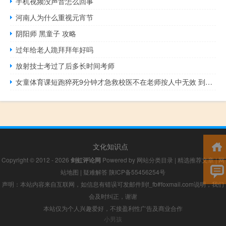
手机视频没声音怎么回事
河南人为什么重视元宵节
阴阳师 黑童子 攻略
过年给老人跪拜拜年好吗
放射技士考过了后多长时间考师
女童体育课短跑猝死9分钟才急救校医不在老师按人中无效 到底什么情况呢
文化知识点
Copyright © 2012 - 2026
剑虹评论网
Powered by
网站分类目录
|
精选推荐文章
|
网
站地图
|
疑难解答
陕ICP备55456254号
声明：本站内容来自互联网，如信息有错误可发邮件到f_fb#foxmail.com说明，我们
会及时纠正，谢谢
本站仅为个人兴趣爱好，不接盈利性广告及商业合作
小男孩