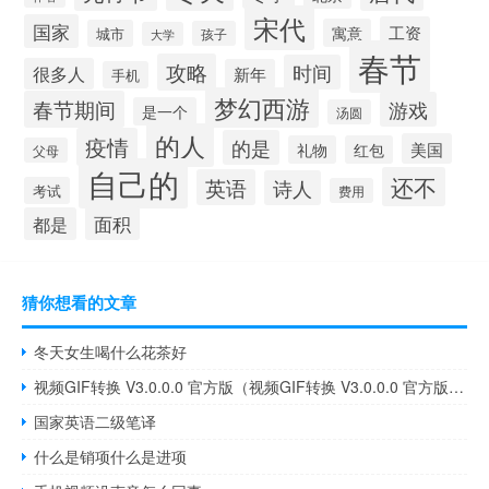
宋代
国家
工资
寓意
城市
孩子
大学
春节
攻略
时间
很多人
新年
手机
梦幻西游
春节期间
游戏
是一个
汤圆
的人
疫情
的是
美国
礼物
红包
父母
自己的
还不
英语
诗人
考试
费用
面积
都是
猜你想看的文章
冬天女生喝什么花茶好
视频GIF转换 V3.0.0.0 官方版（视频GIF转换 V3.0.0.0 官方版功能简介）
国家英语二级笔译
什么是销项什么是进项