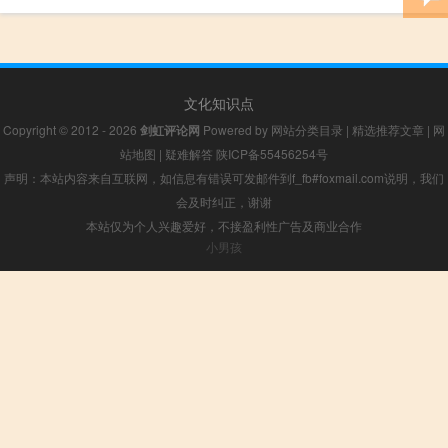
文化知识点
Copyright © 2012 - 2026
剑虹评论网
Powered by
网站分类目录
|
精选推荐文章
|
网
站地图
|
疑难解答
陕ICP备55456254号
声明：本站内容来自互联网，如信息有错误可发邮件到f_fb#foxmail.com说明，我们
会及时纠正，谢谢
本站仅为个人兴趣爱好，不接盈利性广告及商业合作
小男孩