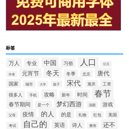
标签
人口
中国
万人
专业
习俗
亿元
冬天
唐代
元宵节
冬季
北京
作者
宋代
国家
工资
寓意
城市
孩子
大学
春节
攻略
时间
很多人
新年
手机
梦幻西游
春节期间
游戏
是一个
汤圆
的人
疫情
的是
美国
礼物
红包
父母
自己的
还不
英语
诗人
考试
费用