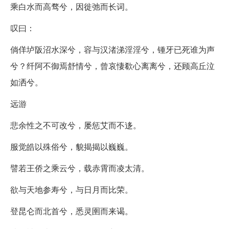
乘白水而高骛兮，因徙弛而长词。
叹曰：
倘佯垆阪沼水深兮，容与汉渚涕淫淫兮，锺牙已死谁为声
兮？纤阿不御焉舒情兮，曾哀悽欷心离离兮，还顾高丘泣
如洒兮。
远游
悲余性之不可改兮，屡惩艾而不迻。
服觉皓以殊俗兮，貌揭揭以巍巍。
譬若王侨之乘云兮，载赤霄而凌太清。
欲与天地参寿兮，与日月而比荣。
登昆仑而北首兮，悉灵圉而来谒。