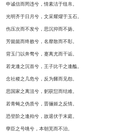
申诚信而罔违兮，情素洁于纽帛。
光明齐于日月兮，文采耀燿于玉石。
伤压次而不发兮，思沉抑而不扬。
芳懿懿而终败兮，名靡散而不彰。
背玉门以奔骛兮，蹇离尤而干诟。
若龙逢之沉首兮，王子比干之逢醢。
念社稷之几危兮，反为雠而见怨。
思国家之离沮兮，躬获愆而结难。
若青蝇之伪质兮，晋骊姬之反情。
恐登阶之逢殆兮，故退伏于末庭。
孽臣之号咷兮，本朝芜而不治。