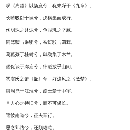
叹《离骚》以扬意兮，犹未殫于《九章》。
长嘘吸以于悒兮，涕横集而成行。
伤明珠之赴泥兮，鱼眼玑之坚藏。
同驽骡与乘駔兮，杂斑駮与阘茸。
葛藟虆于桂树兮，鸱鸮集于木兰。
偓促谈于廊庙兮，律魁放乎山间。
恶虞氏之箫《韶》兮，好遗风之《激楚》。
潜周鼎于江淮兮，爨土鬵于中宇。
且人心之持旧兮，而不可保长。
邅彼南道兮，征夫宵行。
思念郢路兮，还顾睠睠。