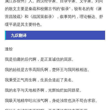
属江苏徐州）人。西汉经学家、目录学家、文学家。刘向
的散文主要是秦疏和校雠古书的“叙录”，较有名的有《谏
营昌陵疏》和《战国策叙录》，叙事简约，理论畅达、舒
缓平易是其主要特色。
九叹翻译
逢纷
我是伯庸的后代啊，是正直诚信的屈原。
我的始祖是古帝高阳氏啊，楚怀王与我同根相连。
我秉受正气而生啊，生辰合道起了美名。
我的名字与天地相齐啊，光辉灿烂如同群星。
我吸天地精华吐出浊气啊，身处浊世也决不苟合求容。