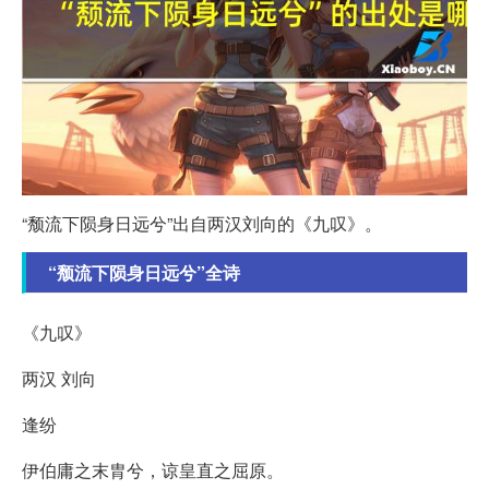
“颓流下陨身日远兮”出自两汉刘向的《九叹》。
“颓流下陨身日远兮”全诗
《九叹》
两汉 刘向
逢纷
伊伯庸之末胄兮，谅皇直之屈原。