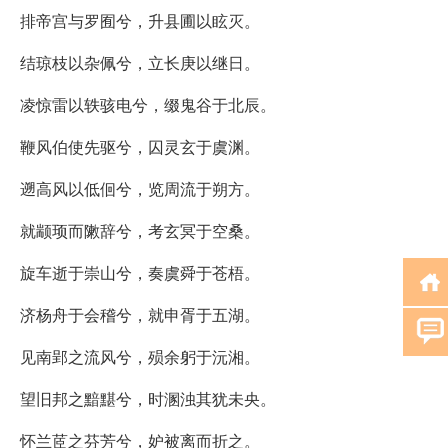
排帝宫与罗囿兮，升县圃以眩灭。
结琼枝以杂佩兮，立长庚以继日。
凌惊雷以轶骇电兮，缀鬼谷于北辰。
鞭风伯使先驱兮，囚灵玄于虞渊。
遡高风以低佪兮，览周流于朔方。
就颛顼而敶辞兮，考玄冥于空桑。
旋车逝于崇山兮，奏虞舜于苍梧。
济杨舟于会稽兮，就申胥于五湖。
见南郢之流风兮，殒余躬于沅湘。
望旧邦之黯黮兮，时溷浊其犹未央。
怀兰茝之芬芳兮，妒被离而折之。