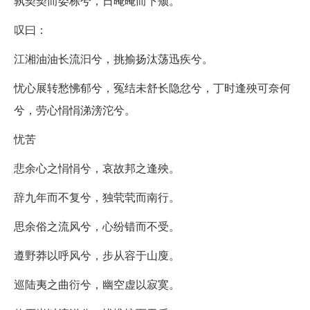
孰契契而委栋兮，日晻晻而下颓。
叹曰：
江湘油油长流汩兮，挑揄扬汰荡迅疾兮。
忧心展转愁怫郁兮，冤结未舒长隐忿兮，丁时逢殃可奈何
兮，劳心悁悁涕滂沱兮。
忧苦
悲余心之悁悁兮，哀故邦之逢殃。
辞九年而不复兮，独茕茕而南行。
思余俗之流风兮，心纷错而不受。
遵野莽以呼风兮，步从容于山廋。
巡陆夷之曲衍兮，幽空虚以寂寞。