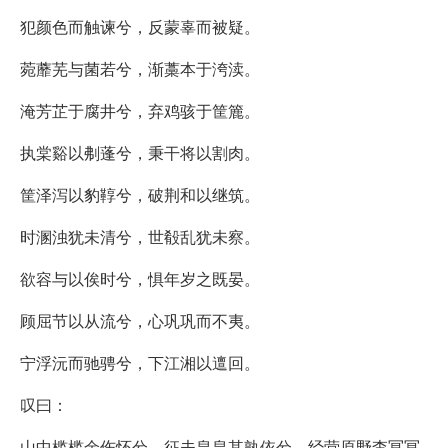
犯颜色而触谏兮，反蒙辜而被疑。
菀蘼芜与菌若兮，渐藁本于洿渎。
淹芳芷于腐井兮，弃鸡骇于筐簏。
执棠谿以刜蓬兮，秉干将以割肉。
筐泽泻以豹鞟兮，破荆和以继筑。
时溷浊犹未清兮，世殽乱犹未察。
欲容与以俟时兮，惧年岁之既晏。
顾屈节以从流兮，心巩巩而不夷。
宁浮沅而驰骋兮，下江湘以邅回。
叹曰：
山中槛槛余伤怀兮，征夫皇皇其孰依兮，经营原野杳冥冥