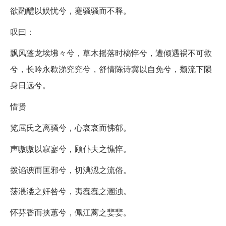
欲酌醴以娱忧兮，蹇骚骚而不释。
叹曰：
飘风蓬龙埃坲々兮，草木摇落时槁悴兮，遭倾遇祸不可救
兮，长吟永欷涕究究兮，舒情陈诗冀以自免兮，颓流下陨
身日远兮。
惜贤
览屈氏之离骚兮，心哀哀而怫郁。
声嗷嗷以寂寥兮，顾仆夫之憔悴。
拨谄谀而匡邪兮，切淟涊之流俗。
荡渨涹之奸咎兮，夷蠢蠢之溷浊。
怀芬香而挟蕙兮，佩江蓠之婓婓。