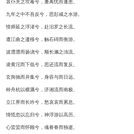
哀仆夫之坎毒兮，屡离忧而逢患。
九年之中不吾反兮，思彭咸之水游。
惜师延之浮渚兮，赴汨罗之长流。
遵江曲之逶移兮，触石碕而衡游。
波澧澧而扬浇兮，顺长濑之浊流。
凌黄沱而下低兮，思还流而复反。
玄舆驰而并集兮，身容与而日远。
棹舟杭以横濿兮，济湘流而南极。
立江界而长吟兮，愁哀哀而累息。
情慌忽以忘归兮，神浮游以高历。
心蛩蛩而怀顾兮，魂眷眷而独逝。