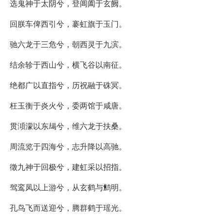
选鬼神于太阴兮，登阊阖于玄阙。
回朕车俾西引兮，褰虹旗于玉门。
驰六龙于三危兮，朝西灵于九滨。
结余轸于西山兮，横飞谷以南征。
绝都广以直指兮，历祝融于硃冥。
枉玉衡于炎火兮，委两馆于咸唐。
贯澒濛以东朅兮，维六龙于扶桑。
周流览于四海兮，志升降以高驰。
徵九神于回极兮，建虹采以招指。
驾鸾凤以上游兮，从玄鹤与鹪明。
孔鸟飞而送迎兮，腾群鹤于瑶光。