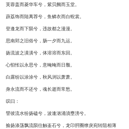
芙蓉盖而菱华车兮，紫贝阙而玉堂。
薜荔饰而陆离荐兮，鱼鳞衣而白蜺裳。
登逢龙而下陨兮，违故都之漫漫。
思南郢之旧俗兮，肠一夕而九运。
扬流波之潢潢兮，体溶溶而东回。
心怊怅以永思兮，意晻晻而日颓。
白露纷以涂涂兮，秋风浏以萧萧。
身永流而不还兮，魂长逝而常愁。
叹曰：
譬彼流水纷扬磕兮，波逢汹涌濆壅滂兮。
揄扬涤荡飘流陨往触崟石兮，龙卬脟圈缭戾宛转阻相薄