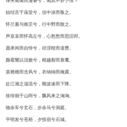
谗夫蔼蔼而漫著兮，曷其不舒予情？
始结言于庙堂兮，信中涂而叛之。
怀兰蕙与衡芷兮，行中野而散之。
声哀哀而怀高丘兮，心愁愁而思旧邦。
愿承闲而自恃兮，径淫曀而道壅。
颜霉黧以沮败兮，精越裂而衰耄。
裳襜襜而含风兮，衣纳纳而掩露。
赴江湘之湍流兮，顺波凑而下降。
徐徘徊于山阿兮，飘风来之洶洶。
驰余车兮玄石，步余马兮洞庭。
平明发兮苍梧，夕投宿兮石城。