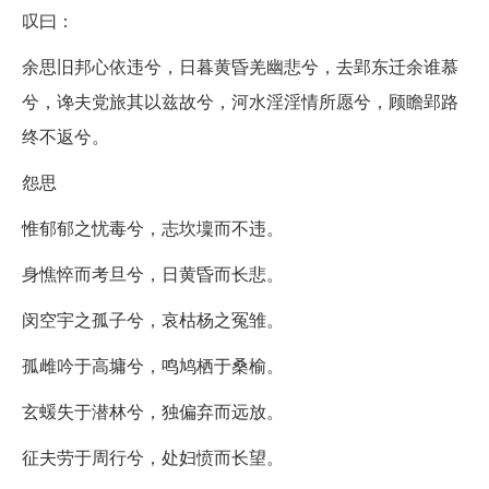
叹曰：
余思旧邦心依违兮，日暮黄昏羌幽悲兮，去郢东迁余谁慕
兮，谗夫党旅其以兹故兮，河水淫淫情所愿兮，顾瞻郢路
终不返兮。
怨思
惟郁郁之忧毒兮，志坎壈而不违。
身憔悴而考旦兮，日黄昏而长悲。
闵空宇之孤子兮，哀枯杨之冤雏。
孤雌吟于高墉兮，鸣鸠栖于桑榆。
玄蝯失于潜林兮，独偏弃而远放。
征夫劳于周行兮，处妇愤而长望。