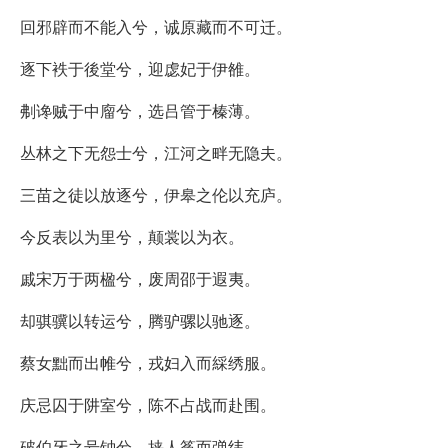
回邪辟而不能入兮，诚原藏而不可迁。
逐下袟于後堂兮，迎虙妃于伊雒。
刜谗贼于中廇兮，选吕管于榛薄。
丛林之下无怨士兮，江河之畔无隐夫。
三苗之徒以放逐兮，伊皋之伦以充庐。
今反表以为里兮，颠裳以为衣。
戚宋万于两楹兮，废周邵于遐夷。
却骐骥以转运兮，腾驴骡以驰逐。
蔡女黜而出帷兮，戎妇入而綵绣服。
庆忌囚于阱室兮，陈不占战而赴围。
破伯牙之号钟兮，挟人筝而弹纬。