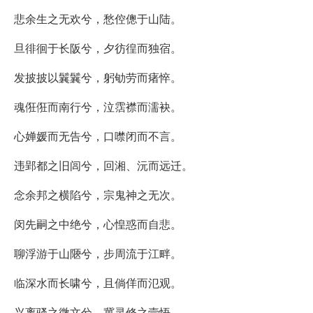
悲余生之无欢兮，愁倥傯于山陆。
旦徘徊于长阪兮，夕彷徨而独宿。
发披披以鬤鬤兮，躬劬劳而瘏悴。
魂俇俇而南行兮，泣霑襟而濡袂。
心婵媛而无告兮，口噤闭而不言。
违郢都之旧闾兮，回湘、沅而远迁。
念余邦之横陷兮，宗鬼神之无次。
闵先嗣之中绝兮，心惶惑而自悲。
聊浮游于山陿兮，步周流于江畔。
临深水而长啸兮，且倘佯而氾观。
兴离骚之微文兮，冀灵修之壹悟。