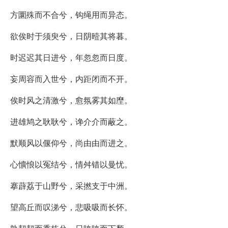
方圜殊而不合兮，钩绳用而异态。
欲俟时于须臾兮，日阴曀其将暮。
时迟迟其日进兮，年忽忽而日度。
妄周容而入世兮，内距闭而不开。
俟时风之清激兮，愈氛雾其如塺。
进雄鸠之耿耿兮，谗介介而蔽之。
默顺风以偃仰兮，尚由由而进之。
心懭悢以冤结兮，情舛错以曼忧。
搴薜荔于山野兮，采撚支于中洲。
望高丘而叹涕兮，悲吸吸而长怀。