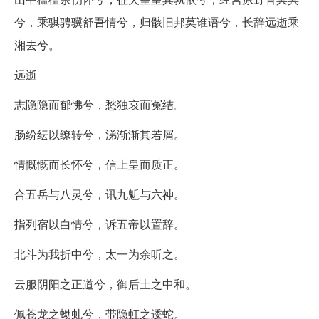
兮，乘骐骋骥舒吾情兮，归骸旧邦莫谁语兮，长辞远逝乘
湘去兮。
远逝
志隐隐而郁怫兮，愁独哀而冤结。
肠纷纭以缭转兮，涕渐渐其若屑。
情慨慨而长怀兮，信上皇而质正。
合五岳与八灵兮，讯九鬿与六神。
指列宿以白情兮，诉五帝以置辞。
北斗为我折中兮，太一为余听之。
云服阴阳之正道兮，御后土之中和。
佩苍龙之蚴虬兮，带隐虹之逶蛇。