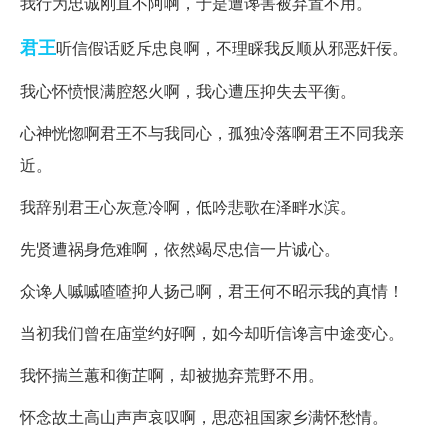
我行为忠诚刚直不阿啊，于是遭谗害被弃置不用。
君王
听信假话贬斥忠良啊，不理睬我反顺从邪恶奸佞。
我心怀愤恨满腔怒火啊，我心遭压抑失去平衡。
心神恍惚啊君王不与我同心，孤独冷落啊君王不同我亲
近。
我辞别君王心灰意冷啊，低吟悲歌在泽畔水滨。
先贤遭祸身危难啊，依然竭尽忠信一片诚心。
众谗人嘁嘁喳喳抑人扬己啊，君王何不昭示我的真情！
当初我们曾在庙堂约好啊，如今却听信谗言中途变心。
我怀揣兰蕙和衡芷啊，却被抛弃荒野不用。
怀念故土高山声声哀叹啊，思恋祖国家乡满怀愁情。