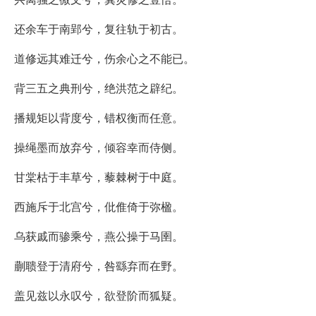
还余车于南郢兮，复往轨于初古。
道修远其难迁兮，伤余心之不能已。
背三五之典刑兮，绝洪范之辟纪。
播规矩以背度兮，错权衡而任意。
操绳墨而放弃兮，倾容幸而侍侧。
甘棠枯于丰草兮，藜棘树于中庭。
西施斥于北宫兮，仳倠倚于弥楹。
乌获戚而骖乘兮，燕公操于马圉。
蒯聩登于清府兮，咎繇弃而在野。
盖见兹以永叹兮，欲登阶而狐疑。