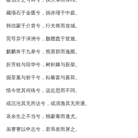
藏瑉石于金匮兮，捐赤瑾于中庭。
韩信蒙于介胄兮，行夫将而攻城。
莞芎弃于泽洲兮，瓟瓥蠹于筐簏。
麒麟奔于九皋兮，熊罴群而逸囿。
折芳枝与琼华兮，树枳棘与薪柴。
掘荃蕙与射干兮，耘藜藿与蘘荷。
惜今世其何殊兮，远近思而不同。
或沉沦其无所达兮，或清激其无所通。
哀余生之不当兮，独蒙毒而逢尤。
虽謇謇以申志兮，君乖差而屏之。