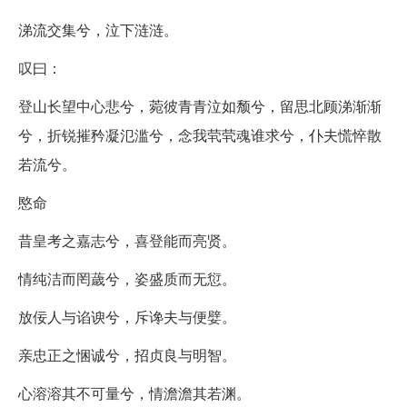
涕流交集兮，泣下涟涟。
叹曰：
登山长望中心悲兮，菀彼青青泣如颓兮，留思北顾涕渐渐
兮，折锐摧矜凝氾滥兮，念我茕茕魂谁求兮，仆夫慌悴散
若流兮。
愍命
昔皇考之嘉志兮，喜登能而亮贤。
情纯洁而罔薉兮，姿盛质而无愆。
放佞人与谄谀兮，斥谗夫与便嬖。
亲忠正之悃诚兮，招贞良与明智。
心溶溶其不可量兮，情澹澹其若渊。