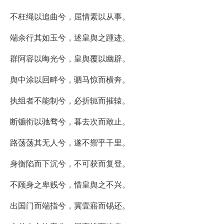
不枉绳以追曲兮，屈情素以从事。
端余行其如玉兮，述皇舆之踵迹。
群阿容以晦光兮，皇舆覆以幽辟。
舆中涂以回畔兮，驷马惊而横奔。
执组者不能制兮，必折轭而摧辕。
断镳衔以驰骛兮，暮去次而敢止。
路荡荡其无人兮，遂不禦乎千里。
身衡陷而下沉兮，不可获而复登。
不顾身之卑贱兮，惜皇舆之不兴。
出国门而端指兮，冀壹寤而锡还。