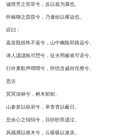
诚惜芳之菲菲兮，反以兹为腐也。
怀椒聊之蔎蔎兮，乃逢纷以罹诟也。
叹曰：
嘉皇既殁终不返兮，山中幽险郢路远兮。
谗人諓諓孰可愬兮，征夫罔极谁可语兮。
行吟累欷声喟喟兮，怀忧含戚何侘傺兮。
思古
冥冥深林兮，树木郁郁。
山参差以崭岩兮，阜杳杳以蔽日。
悲余心之悁悁兮，目眇眇而遗泣。
风骚屑以摇木兮，云吸吸以湫戾。