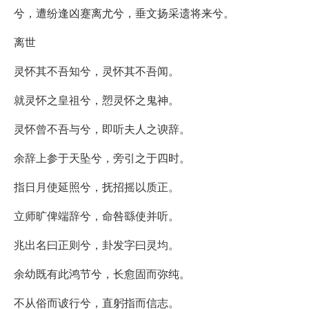
兮，遭纷逢凶蹇离尤兮，垂文扬采遗将来兮。
离世
灵怀其不吾知兮，灵怀其不吾闻。
就灵怀之皇祖兮，愬灵怀之鬼神。
灵怀曾不吾与兮，即听夫人之谀辞。
余辞上参于天坠兮，旁引之于四时。
指日月使延照兮，抚招摇以质正。
立师旷俾端辞兮，命咎繇使并听。
兆出名曰正则兮，卦发字曰灵均。
余幼既有此鸿节兮，长愈固而弥纯。
不从俗而诐行兮，直躬指而信志。