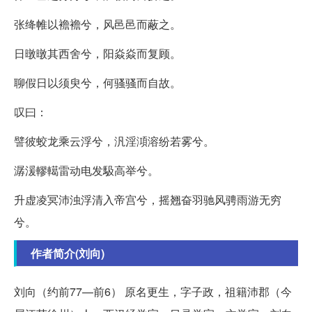
张绛帷以襜襜兮，风邑邑而蔽之。
日暾暾其西舍兮，阳焱焱而复顾。
聊假日以须臾兮，何骚骚而自故。
叹曰：
譬彼蛟龙乘云浮兮，汎淫澒溶纷若雾兮。
潺湲轇轕雷动电发馺高举兮。
升虚凌冥沛浊浮清入帝宫兮，摇翘奋羽驰风骋雨游无穷
兮。
作者简介(刘向)
刘向（约前77—前6） 原名更生，字子政，祖籍沛郡（今