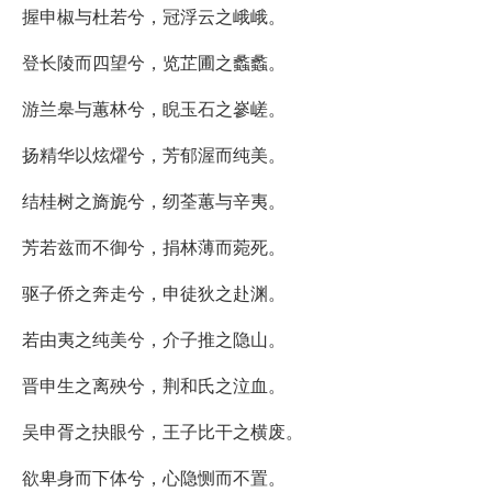
握申椒与杜若兮，冠浮云之峨峨。
登长陵而四望兮，览芷圃之蠡蠡。
游兰皋与蕙林兮，睨玉石之嵾嵯。
扬精华以炫燿兮，芳郁渥而纯美。
结桂树之旖旎兮，纫荃蕙与辛夷。
芳若兹而不御兮，捐林薄而菀死。
驱子侨之奔走兮，申徒狄之赴渊。
若由夷之纯美兮，介子推之隐山。
晋申生之离殃兮，荆和氏之泣血。
吴申胥之抉眼兮，王子比干之横废。
欲卑身而下体兮，心隐恻而不置。