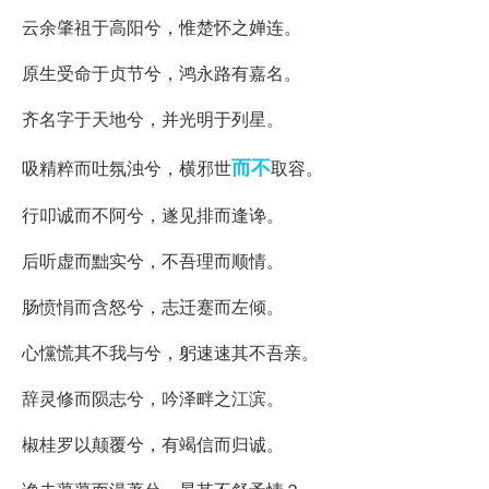
云余肇祖于高阳兮，惟楚怀之婵连。
原生受命于贞节兮，鸿永路有嘉名。
齐名字于天地兮，并光明于列星。
而不
吸精粹而吐氛浊兮，横邪世
取容。
行叩诚而不阿兮，遂见排而逢谗。
后听虚而黜实兮，不吾理而顺情。
肠愤悁而含怒兮，志迁蹇而左倾。
心戃慌其不我与兮，躬速速其不吾亲。
辞灵修而陨志兮，吟泽畔之江滨。
椒桂罗以颠覆兮，有竭信而归诚。