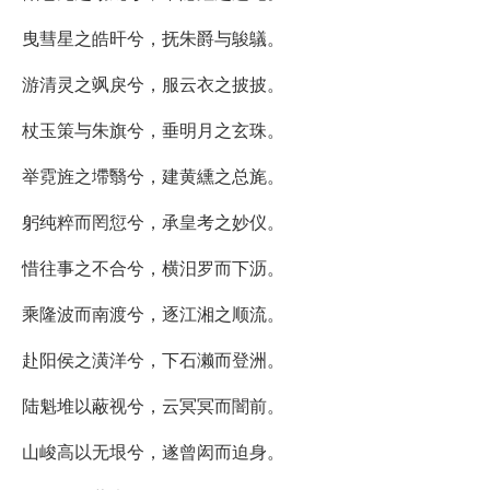
曳彗星之皓旰兮，抚朱爵与鵔鸃。
游清灵之飒戾兮，服云衣之披披。
杖玉策与朱旗兮，垂明月之玄珠。
举霓旌之墆翳兮，建黄纁之总旄。
躬纯粹而罔愆兮，承皇考之妙仪。
惜往事之不合兮，横汨罗而下沥。
乘隆波而南渡兮，逐江湘之顺流。
赴阳侯之潢洋兮，下石濑而登洲。
陆魁堆以蔽视兮，云冥冥而闇前。
山峻高以无垠兮，遂曾闳而迫身。