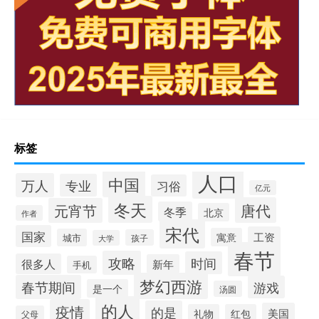
标签
人口
中国
万人
专业
习俗
亿元
冬天
唐代
元宵节
冬季
北京
作者
宋代
国家
工资
寓意
城市
孩子
大学
春节
攻略
时间
很多人
新年
手机
梦幻西游
春节期间
游戏
是一个
汤圆
的人
疫情
的是
美国
礼物
红包
父母