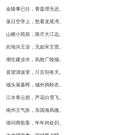
金陵事已往，青盖理无还。
落日空亭上，愁看龙尾湾。
山横小苑前，路尽大江边。
此地兴王业，无如宋主贤。
潮生建业水，风散广陵烟。
直望清波里，只言别有天。
城头落暮晖，城外捣秋衣。
江水青云挹，芦花白雪飞。
南州王气疾，东国海风微。
借问商歌客，年年何处归。