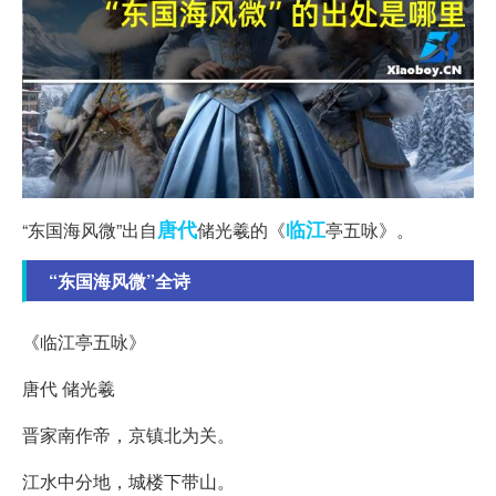
唐代
临江
“东国海风微”出自
储光羲的《
亭五咏》。
“东国海风微”全诗
《临江亭五咏》
唐代 储光羲
晋家南作帝，京镇北为关。
江水中分地，城楼下带山。