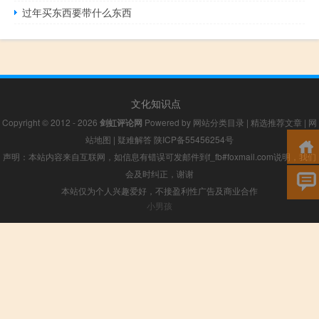
过年买东西要带什么东西
文化知识点
Copyright © 2012 - 2026
剑虹评论网
Powered by
网站分类目录
|
精选推荐文章
|
网
站地图
|
疑难解答
陕ICP备55456254号
声明：本站内容来自互联网，如信息有错误可发邮件到f_fb#foxmail.com说明，我们
会及时纠正，谢谢
本站仅为个人兴趣爱好，不接盈利性广告及商业合作
小男孩