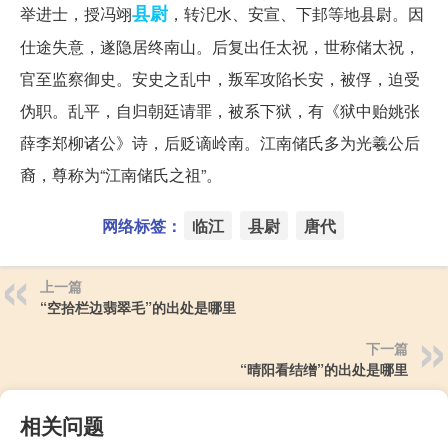
县尉
举进士，授冯翊
，转汜水、安宣、下邽等地县尉。因
仕途失意，遂隐居终南山。后复出任太祝，世称储太祝，
官至监察御史。安史之乱中，叛军攻陷长安，被俘，迫受
伪职。乱平，自归朝廷请罪，被系下狱，有《狱中贻姚张
薛李郑柳诸公》诗，后贬谪岭南。江南储氏多为光羲公后
裔，尊称为“江南储氏之祖”。
网络标签：
临江
县尉
唐代
上一篇
“空拾栏边翡翠毛”的出处是哪里
下一篇
“晴阳看结缯”的出处是哪里
相关问题