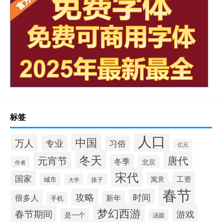
标签
人口
中国
万人
专业
习俗
亿元
冬天
唐代
元宵节
冬季
北京
作者
宋代
国家
工资
寓意
城市
孩子
大学
春节
攻略
时间
很多人
新年
手机
梦幻西游
春节期间
游戏
是一个
汤圆