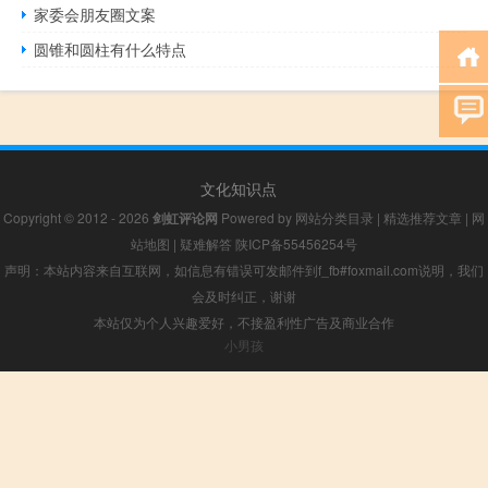
家委会朋友圈文案
圆锥和圆柱有什么特点
文化知识点
Copyright © 2012 - 2026
剑虹评论网
Powered by
网站分类目录
|
精选推荐文章
|
网
站地图
|
疑难解答
陕ICP备55456254号
声明：本站内容来自互联网，如信息有错误可发邮件到f_fb#foxmail.com说明，我们
会及时纠正，谢谢
本站仅为个人兴趣爱好，不接盈利性广告及商业合作
小男孩