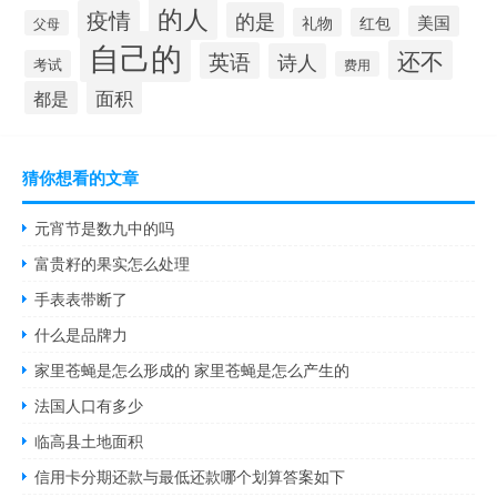
的人
疫情
的是
美国
礼物
红包
父母
自己的
还不
英语
诗人
考试
费用
面积
都是
猜你想看的文章
元宵节是数九中的吗
富贵籽的果实怎么处理
手表表带断了
什么是品牌力
家里苍蝇是怎么形成的 家里苍蝇是怎么产生的
法国人口有多少
临高县土地面积
信用卡分期还款与最低还款哪个划算答案如下