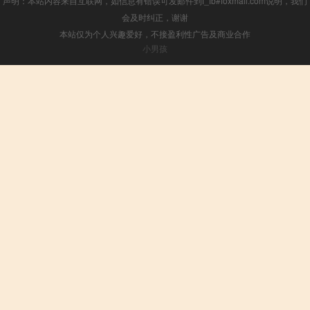
声明：本站内容来自互联网，如信息有错误可发邮件到f_fb#foxmail.com说明，我们
会及时纠正，谢谢
本站仅为个人兴趣爱好，不接盈利性广告及商业合作
小男孩