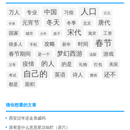
人口
中国
万人
专业
习俗
亿元
冬天
唐代
元宵节
冬季
北京
作者
宋代
国家
工资
寓意
城市
孩子
大学
春节
攻略
时间
很多人
新年
手机
梦幻西游
春节期间
游戏
是一个
汤圆
的人
疫情
的是
美国
礼物
红包
父母
自己的
还不
英语
诗人
考试
费用
面积
都是
猜你想看的文章
西安过年还走亲戚吗
原宥是什么意思星汉灿烂（原穴）