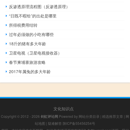
反渗透原理流程图（反渗透原理）
“日既不暇给”的出处是哪里
所得税费用结转
过年必须做的小吃有哪些
18斤的猪有多大年龄
卫星电视（卫星电视接收器）
春节柬埔寨旅游攻略
2017年属兔的多大年龄
文化知识点
Copyright © 2012 - 2026
剑虹评论网
Powered by
网站分类目录
|
精选推荐文章
|
网
站地图
|
疑难解答
陕ICP备55456254号