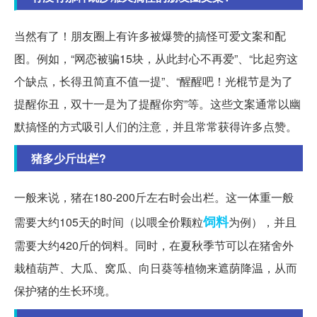
当然有了！朋友圈上有许多被爆赞的搞怪可爱文案和配
图。例如，“网恋被骗15块，从此封心不再爱”、“比起穷这
个缺点，长得丑简直不值一提”、“醒醒吧！光棍节是为了
提醒你丑，双十一是为了提醒你穷”等。这些文案通常以幽
默搞怪的方式吸引人们的注意，并且常常获得许多点赞。
猪多少斤出栏?
一般来说，猪在180-200斤左右时会出栏。这一体重一般
饲料
需要大约105天的时间（以喂全价颗粒
为例），并且
需要大约420斤的饲料。同时，在夏秋季节可以在猪舍外
栽植葫芦、大瓜、窝瓜、向日葵等植物来遮荫降温，从而
保护猪的生长环境。