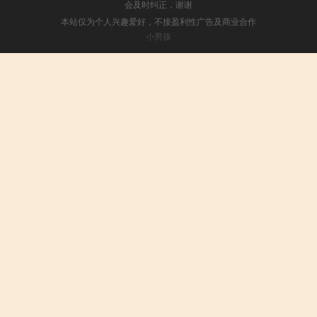
会及时纠正，谢谢
本站仅为个人兴趣爱好，不接盈利性广告及商业合作
小男孩