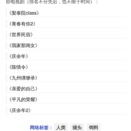
部电视剧（排名不分先后，也不限于时间）：
《梨泰院class》
《青春有你2》
《世界民宿》
《我家那闺女》
《庆余年》
《陈情令》
《九州缥缈录》
《亲爱的自己》
《平凡的荣耀》
《庆余年2》
网络标签：
人类
猪头
饲料