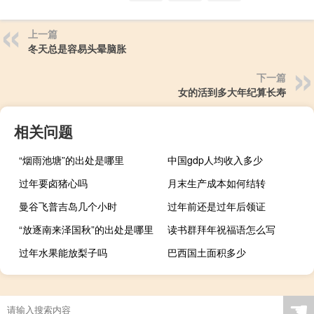
上一篇
冬天总是容易头晕脑胀
下一篇
女的活到多大年纪算长寿
相关问题
“烟雨池塘”的出处是哪里
中国gdp人均收入多少
过年要卤猪心吗
月末生产成本如何结转
曼谷飞普吉岛几个小时
过年前还是过年后领证
“放逐南来泽国秋”的出处是哪里
读书群拜年祝福语怎么写
过年水果能放梨子吗
巴西国土面积多少
☚