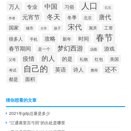
人口
中国
万人
专业
习俗
亿元
冬天
唐代
元宵节
冬季
北京
作者
宋代
国家
工资
寓意
城市
孩子
大学
春节
攻略
时间
很多人
新年
手机
梦幻西游
春节期间
游戏
是一个
汤圆
的人
疫情
的是
美国
礼物
红包
父母
自己的
还不
英语
诗人
考试
费用
面积
都是
猜你想看的文章
2021年gdp总量是多少
“江通甫里百弓田”的出处是哪里