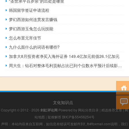
“圣世承平百岁余”的出处是哪里
韩国留学签证申请流程
梦幻西游如何连贯发言赚钱
梦幻西游玉兔怎么玩技能
怎么布置元宵佳节
九什么面什么的词语有哪些?
加拿大8月投资者净买入海外证券 149.4亿加元前值26.1亿加元
周大生：钻石对整体毛利贡献占比已到个位数水平预计后续影响会逐步减弱
文化知识点
Copyright © 2012 - 2026
剑虹评论网
Powered by
网站分类目录
|
精选推荐文章
|
网
站地图
|
疑难解答
陕ICP备55456254号
声明：本站内容来自互联网，如信息有错误可发邮件到f_fb#foxmail.com说明，我们