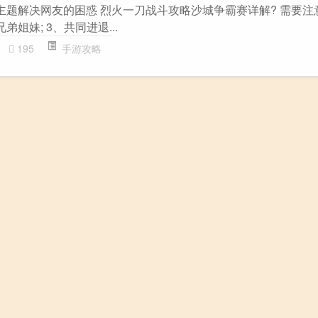
主题解决网友的困惑 烈火一刀战斗攻略沙城争霸赛详解? 需要注意
弟姐妹; 3、共同进退...
195
手游攻略