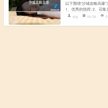
以下围绕“沙城攻略高爆”
1、优秀的指挥; 2、召集兄
scg
04-24
0