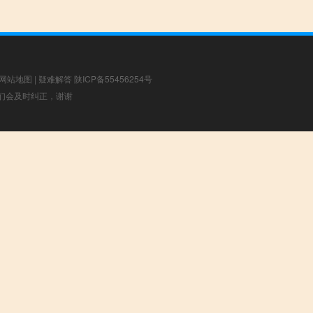
网站地图
|
疑难解答
陕ICP备55456254号
，我们会及时纠正，谢谢