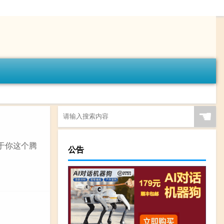
☚
于你这个腾
公告