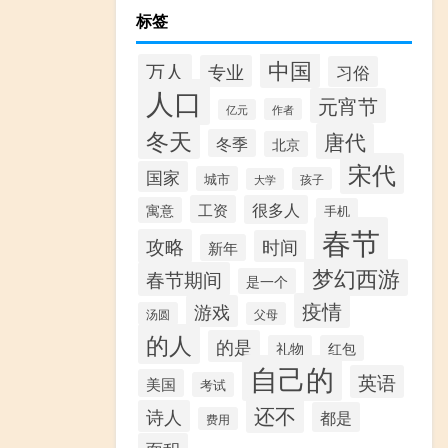
标签
中国
万人
专业
习俗
人口
元宵节
作者
亿元
冬天
唐代
冬季
北京
宋代
国家
城市
孩子
大学
工资
很多人
寓意
手机
春节
攻略
时间
新年
梦幻西游
春节期间
是一个
疫情
游戏
汤圆
父母
的人
的是
礼物
红包
自己的
英语
美国
考试
还不
诗人
都是
费用