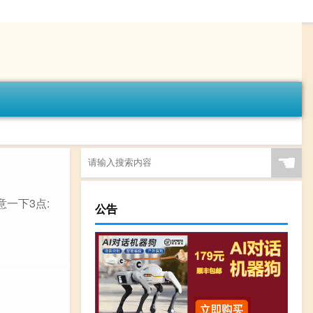
☚
一下3点:
公告