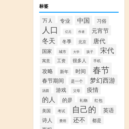
标签
中国
万人
专业
习俗
人口
元宵节
作者
亿元
冬天
唐代
冬季
北京
宋代
国家
城市
孩子
大学
工资
很多人
寓意
手机
春节
攻略
时间
新年
梦幻西游
春节期间
是一个
疫情
游戏
汤圆
父母
的人
的是
礼物
红包
自己的
英语
美国
考试
还不
诗人
都是
费用