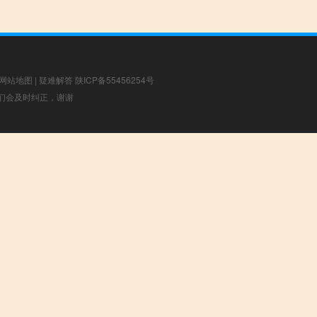
网站地图
|
疑难解答
陕ICP备55456254号
，我们会及时纠正，谢谢