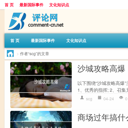
首 页
最新国际事件
文化知识点
首 页
最新国际事件
文化知识点
>
作者“scg”的文章
沙城攻略高爆
以下围绕“沙城攻略高爆”
1、优秀的指挥; 2、召集兄
scg
04-24
0
商场过年搞什