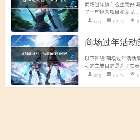
商场过年搞什么生意好 
了一些经营项目和意见，供大
scg
02-12
0
商场过年活动
以下围绕“商场过年活动
动的主要目的是为了在春
scg
02-10
0