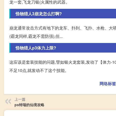
龙一套,飞龙刀银(火属性的武器。
怪物猎人3崩龙怎么打啊?
崩龙通常攻击方式有地下的龙车、扑到、飞扑、水枪、大吼
(霸龙同样,霸龙不需防强),但...
怪物猎人p3体力上限?
这应该是套装技能的问题,譬如银火龙套装,发动了【体力-
不足10点,就发动不了这个技能。
网络标签
上一篇
ps特瑞的仙境攻略