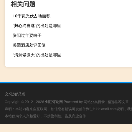
相关问题
10千瓦光伏占地面积
“归心终自遂”的出处是哪里
资阳过年耍啥子
美团酒店差评回复
“清漏紫微天”的出处是哪里
文化知识点
Copyright © 2012 - 2026
剑虹评论网
Powered by
网站分类目录
|
精选推荐文章
|
声明：本站内容来自互联网，如信息有错误可发邮件到f_fb#foxmail.com说明
本站仅为个人兴趣爱好，不接盈利性广告及商业合作