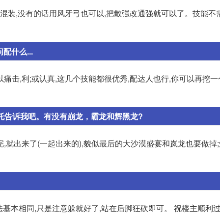
混装,没有的话用风牙弓也可以,把散强改通强就可以了。技能不
什么...
痛击,利;或认真,这几个技能都很优秀,配达人也行,你可以再挖一
托告诉我吧。有没有崩龙，霸龙和辉黑龙?
,就出来了(一起出来的),貌似最后的大沙漠盛宴和岚龙也要做掉
法基本相同,只是注意躲就好了,站在后脚狂砍即可。 祝楼主顺利过