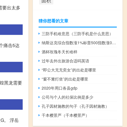
面积
需要出太多
猜你想看的文章
三防手机啥意思（三防手机是什么意思）
纳斯达克综合指数涨1%标普500指数涨0.24%
个痛击5达
酒杯玫瑰冬天长啥样
过年去外出旅游合适吗英语
“即公大兄无奕女”的出处是哪里
“窗不篝灯坐”的出处是哪里
;煌黑龙需要
2020年周口各县gdp
公司与个人的社保比例是多少
孔子因材施教的句子（孔子因材施教）
千本樱景严（千本樱景严）
G。 浮岳