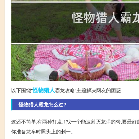
怪物
猎人
以下围绕“
霸龙攻略”主题解决网友的困惑
怪物猎人霸龙怎么过?
这还不简单,有两种打发:1找一个能速射灭龙弹的弩,要最好
你准备龙车时照头上的刺一。