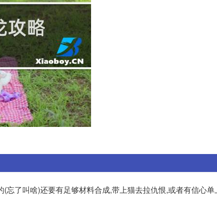
的(忘了叫啥)还要有足够材料合成,带上猫去拉仇恨,或者有信心单