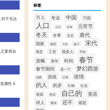
标签
中国
万人
专业
习俗
,对于无法
人口
元宵节
作者
亿元
冬天
唐代
冬季
北京
宋代
国家
城市
孩子
大学
漠之宴就会
工资
很多人
寓意
手机
春节
攻略
时间
新年
梦幻西游
春节期间
是一个
疫情
游戏
汤圆
父母
的人
龙属性 4.
的是
礼物
红包
自己的
英语
美国
考试
还不
诗人
都是
费用