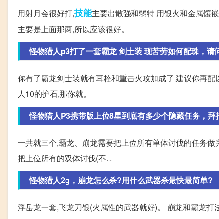
技能
用射月会很好打,
主要出散强和弱特 用银火和金属镶嵌
主要是上面那两,所以应该很好。
怪物猎人p3打了一套霸龙 剑士装 现苦劳如何配珠，请问配
你有了霸龙剑士装就有耳栓和重击火攻加成了,建议你再配以
人10的护石,那你就。
怪物猎人P3携带版上位8星到底有多少个隐藏任务，拜
一共就三个,霸龙、崩龙需要把上位所有单体讨伐的任务做完
把上位所有的双体讨伐(不...
怪物猎人2g，崩龙怎么杀?用什么武器杀最快最简单?
浮岳龙一套,飞龙刀银(火属性的武器就好)。 崩龙和霸龙打