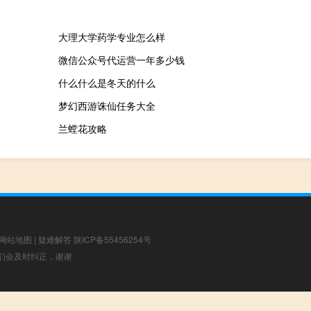
大理大学药学专业怎么样
微信公众号代运营一年多少钱
什么什么是冬天的什么
梦幻西游诛仙任务大全
兰螳花攻略
网站地图
|
疑难解答
陕ICP备55456254号
，我们会及时纠正，谢谢