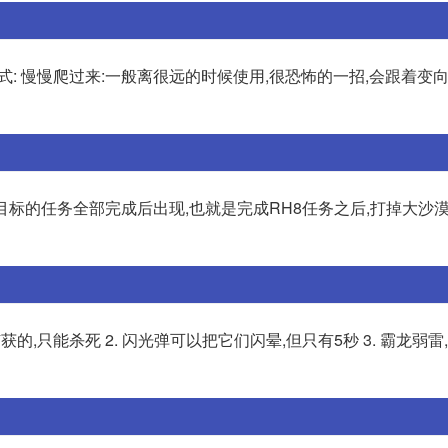
: 慢慢爬过来:一般离很远的时候使用,很恐怖的一招,会跟着变向
目标的任务全部完成后出现,也就是完成RH8任务之后,打掉大沙
,只能杀死 2. 闪光弹可以把它们闪晕,但只有5秒 3. 霸龙弱雷,