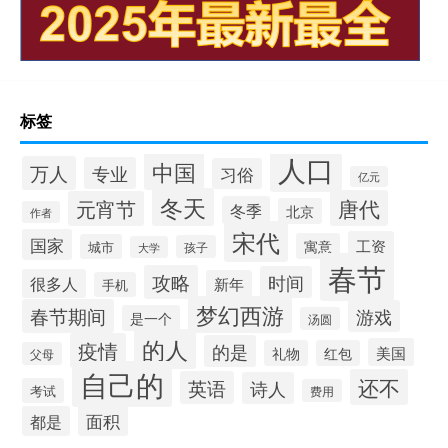
标签
人口
中国
万人
专业
习俗
亿元
冬天
唐代
元宵节
冬季
北京
作者
宋代
国家
工资
寓意
城市
孩子
大学
春节
攻略
时间
很多人
新年
手机
梦幻西游
春节期间
游戏
是一个
汤圆
的人
疫情
的是
美国
礼物
红包
父母
自己的
还不
英语
诗人
考试
费用
面积
都是