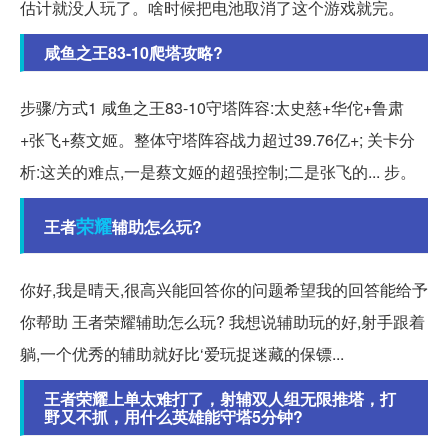
估计就没人玩了。啥时候把电池取消了这个游戏就完。
咸鱼之王83-10爬塔攻略?
步骤/方式1 咸鱼之王83-10守塔阵容:太史慈+华佗+鲁肃
+张飞+蔡文姬。整体守塔阵容战力超过39.76亿+; 关卡分
析:这关的难点,一是蔡文姬的超强控制;二是张飞的... 步。
荣耀
王者
辅助怎么玩?
你好,我是晴天,很高兴能回答你的问题希望我的回答能给予
你帮助 王者荣耀辅助怎么玩? 我想说辅助玩的好,射手跟着
躺,一个优秀的辅助就好比‘爱玩捉迷藏的保镖...
王者荣耀上单太难打了，射辅双人组无限推塔，打
野又不抓，用什么英雄能守塔5分钟?