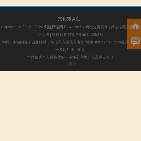
文化知识点
Copyright © 2012 - 2026
剑虹评论网
Powered by
网站分类目录
|
精选推荐文章
|
网
站地图
|
疑难解答
陕ICP备55456254号
声明：本站内容来自互联网，如信息有错误可发邮件到f_fb#foxmail.com说明，我们
会及时纠正，谢谢
本站仅为个人兴趣爱好，不接盈利性广告及商业合作
小男孩