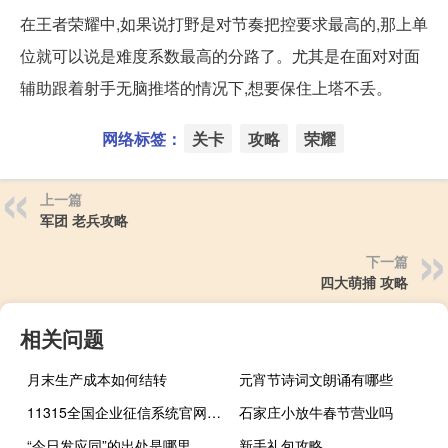
在王者荣耀中,如果说打野是对节奏把控要求最高的,那上单
位就可以说是难度系数最高的分路了。尤其是在面对对面
辅助跟着射手无脑推塔的情况下,想要保住上塔不丢。
网络标签：
关卡
攻略
荣耀
上一篇
军团 老兵攻略
下一篇
四大萌捕 攻略
相关问题
月末生产成本如何结转
元宵节诗词文朗诵有哪些
11315全国企业征信系统官网（11315）
石家庄小放牛春节营业吗
“今日发应同”的出处是哪里
新手礼包攻略