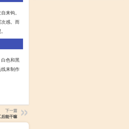
发自来钩。
层次感。而
观。
、白色和黑
毛线来制作
下一篇
工后能干嘛