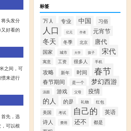
标签
中国
万人
专业
。将头发分
习俗
人口
单又好看的
元宵节
作者
亿元
冬天
唐代
冬季
北京
宋代
国家
城市
孩子
大学
工资
很多人
寓意
手机
春节
毫米之间，可
攻略
时间
新年
习惯来进行
梦幻西游
春节期间
是一个
疫情
游戏
汤圆
父母
的人
的是
礼物
红包
自己的
英语
美国
考试
。首先，选
还不
诗人
都是
费用
发，可以根