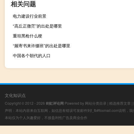
相关问题
电力建设行业前景
“高丘正微茫”的出处是哪里
重坦黑枪什么梗
“频寄书来许缀班”的出处是哪里
中国各个朝代的人口
文化知识点
Copyright © 2012 - 2026
剑虹评论网
Powered by
网站分类目录
|
精选推荐文章
|
声明：本站内容来自互联网，如信息有错误可发邮件到f_fb#foxmail.com说明
本站仅为个人兴趣爱好，不接盈利性广告及商业合作