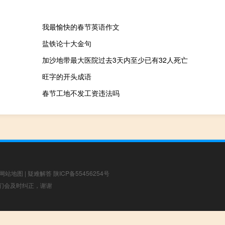
我最愉快的春节英语作文
盐铁论十大金句
加沙地带最大医院过去3天内至少已有32人死亡
旺字的开头成语
春节工地不发工资违法吗
网站地图
|
疑难解答
陕ICP备55456254号
，我们会及时纠正，谢谢