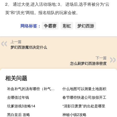
2、 通过大使,进入活动场地; 3、 进场后,选手将被分为“云
英”和“洪光”两组。报名组队的玩家会被。
网络标签：
争霸赛
彩虹
梦幻西游
上一篇
梦幻西游魔功决定什么
下一篇
怎么刷梦幻西游亲密度
相关问题
补血补气的汤有哪些（补气补血汤的作用）
什么地图可以测量土地面积
去哪借过年钱
春节哪些快递公司放假开工
坑爹游戏3攻略14
“清影日萧萧”的出处是哪里
黑白皇后 攻略
神秘小镇2攻略