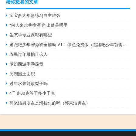
猜你想看的文章
宝宝多大年龄练习自主吃饭
“何人来此共携酒”的出处是哪里
生态学专业课程有哪些
逃跑吧少年智勇双全辅助 V1.1 绿色免费版（逃跑吧少年智勇双全辅助 V1.1 绿色免费版功能简介）
农民过年最怕什么人
梦幻西游手游最贵
历朝国土面积
过年水果能放梨子吗
4千克60克等于多少千克
郭采洁男朋友是海拉尔的吗（郭采洁男友）