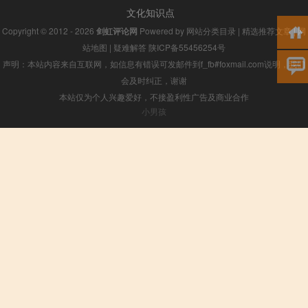
文化知识点
Copyright © 2012 - 2026
剑虹评论网
Powered by
网站分类目录
|
精选推荐文章
|
网
站地图
|
疑难解答
陕ICP备55456254号
声明：本站内容来自互联网，如信息有错误可发邮件到f_fb#foxmail.com说明，我们
会及时纠正，谢谢
本站仅为个人兴趣爱好，不接盈利性广告及商业合作
小男孩