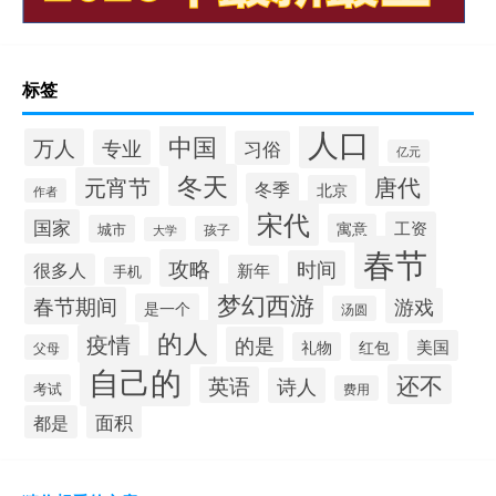
标签
人口
中国
万人
专业
习俗
亿元
冬天
唐代
元宵节
冬季
北京
作者
宋代
国家
工资
寓意
城市
孩子
大学
春节
攻略
时间
很多人
新年
手机
梦幻西游
春节期间
游戏
是一个
汤圆
的人
疫情
的是
美国
礼物
红包
父母
自己的
还不
英语
诗人
考试
费用
面积
都是