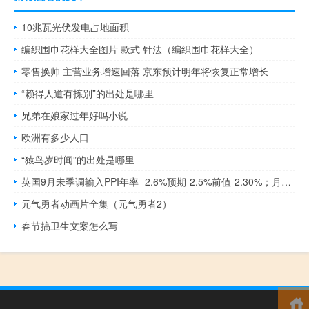
10兆瓦光伏发电占地面积
编织围巾花样大全图片 款式 针法（编织围巾花样大全）
零售换帅 主营业务增速回落 京东预计明年将恢复正常增长
“赖得人道有拣别”的出处是哪里
兄弟在娘家过年好吗小说
欧洲有多少人口
“猿鸟岁时闻”的出处是哪里
英国9月未季调输入PPI年率 -2.6%预期-2.5%前值-2.30%；月率 0.4%预期0.9%前值0.40%
元气勇者动画片全集（元气勇者2）
春节搞卫生文案怎么写