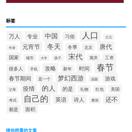
标签
人口
中国
万人
专业
习俗
亿元
冬天
唐代
元宵节
冬季
北京
作者
宋代
国家
工资
寓意
城市
孩子
大学
春节
攻略
时间
很多人
新年
手机
梦幻西游
春节期间
游戏
是一个
汤圆
的人
疫情
的是
美国
礼物
红包
父母
自己的
还不
英语
诗人
考试
费用
面积
都是
猜你想看的文章