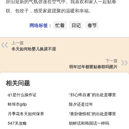
辞旧迎新的气氛弥漫在空气中。我喜欢和家人一起贴春
联、包饺子，感受家庭团聚的温暖和幸福。
网络标签：
忙着
日记
春节
上一篇
冬天如何给婴儿换尿不湿
下一篇
明年过年都要贴春联吗图片
相关问题
q1是什么操作证
“归心终自遂”的出处是哪里
蚌埠市gdp
除夕还是过年
月季花冬天如何保养
“夜卧饶惊枕”的出处是哪里
547关攻略
朝鲜话和韩国话一样吗