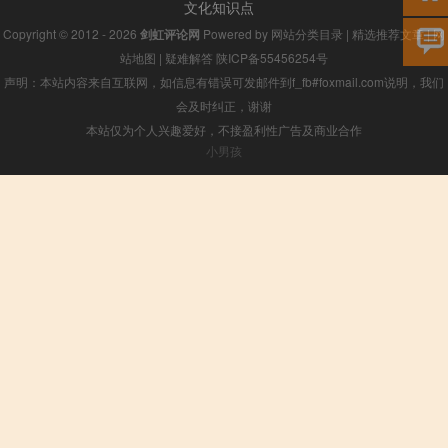
文化知识点
Copyright © 2012 - 2026
剑虹评论网
Powered by
网站分类目录
|
精选推荐文章
|
网
站地图
|
疑难解答
陕ICP备55456254号
声明：本站内容来自互联网，如信息有错误可发邮件到f_fb#foxmail.com说明，我们
会及时纠正，谢谢
本站仅为个人兴趣爱好，不接盈利性广告及商业合作
小男孩