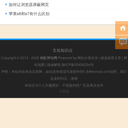
如何让浏览器屏蔽网页
苹果s8和s7有什么区别
文化知识点
Copyright © 2012 - 2026
剑虹评论网
Powered by
网站分类目录
|
精选推荐文章
|
网
站地图
|
疑难解答
陕ICP备55456254号
声明：本站内容来自互联网，如信息有错误可发邮件到f_fb#foxmail.com说明，我们
会及时纠正，谢谢
本站仅为个人兴趣爱好，不接盈利性广告及商业合作
小男孩