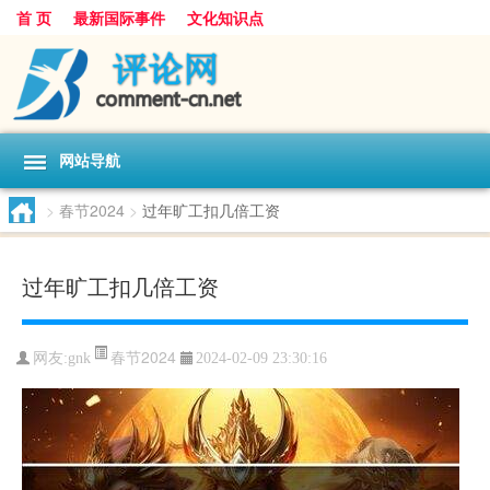
首 页
最新国际事件
文化知识点
网站导航
>
春节2024
>
过年旷工扣几倍工资
过年旷工扣几倍工资
春节2024
网友:
gnk
2024-02-09 23:30:16