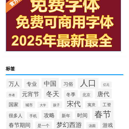
标签
人口
中国
万人
专业
习俗
亿元
冬天
唐代
元宵节
冬季
北京
作者
宋代
国家
工资
寓意
城市
孩子
大学
春节
攻略
时间
很多人
新年
手机
梦幻西游
春节期间
游戏
是一个
汤圆