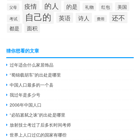
的人
疫情
的是
美国
礼物
红包
父母
自己的
还不
英语
诗人
考试
费用
面积
都是
猜你想看的文章
过年适合什么家居饰品
“蜀锦载胡车”的出处是哪里
中国人口最多的一个县
我过年是多少号
2006年中国人口
“必陷篡弑之诛”的出处是哪里
放射技士考过了后多长时间考师
世界上人口过亿的国家有哪些