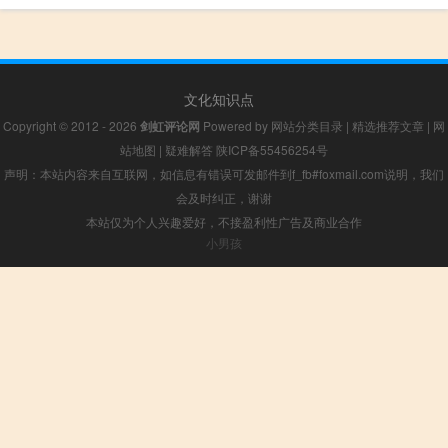
文化知识点
Copyright © 2012 - 2026
剑虹评论网
Powered by
网站分类目录
|
精选推荐文章
|
网
站地图
|
疑难解答
陕ICP备55456254号
声明：本站内容来自互联网，如信息有错误可发邮件到f_fb#foxmail.com说明，我们
会及时纠正，谢谢
本站仅为个人兴趣爱好，不接盈利性广告及商业合作
小男孩