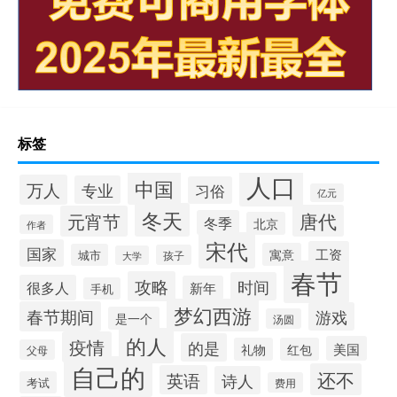
标签
人口
中国
万人
专业
习俗
亿元
冬天
唐代
元宵节
冬季
北京
作者
宋代
国家
工资
寓意
城市
孩子
大学
春节
攻略
时间
很多人
新年
手机
梦幻西游
春节期间
游戏
是一个
汤圆
的人
疫情
的是
美国
礼物
红包
父母
自己的
还不
英语
诗人
考试
费用