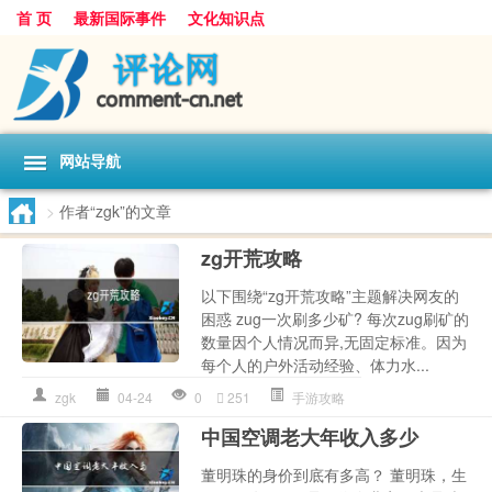
首 页
最新国际事件
文化知识点
网站导航
>
作者“zgk”的文章
zg开荒攻略
以下围绕“zg开荒攻略”主题解决网友的
困惑 zug一次刷多少矿? 每次zug刷矿的
数量因个人情况而异,无固定标准。因为
每个人的户外活动经验、体力水...
zgk
04-24
0
251
手游攻略
中国空调老大年收入多少
董明珠的身价到底有多高？ 董明珠，生