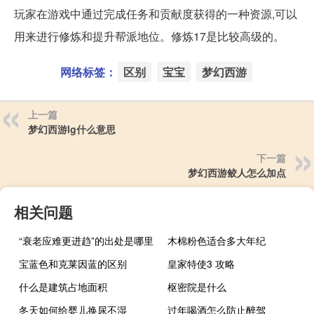
玩家在游戏中通过完成任务和贡献度获得的一种资源,可以
用来进行修炼和提升帮派地位。修炼17是比较高级的。
网络标签：
区别
宝宝
梦幻西游
上一篇
梦幻西游lg什么意思
下一篇
梦幻西游鲛人怎么加点
相关问题
“衰老应难更进趋”的出处是哪里
木棉粉色适合多大年纪
宝蓝色和克莱因蓝的区别
皇家特使3 攻略
什么是建筑占地面积
枢密院是什么
冬天如何给婴儿换尿不湿
过年喝酒怎么防止醉驾