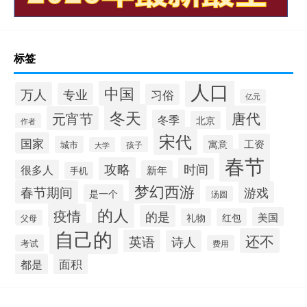
标签
人口
中国
万人
专业
习俗
亿元
冬天
唐代
元宵节
冬季
北京
作者
宋代
国家
工资
寓意
城市
孩子
大学
春节
攻略
时间
很多人
新年
手机
梦幻西游
春节期间
游戏
是一个
汤圆
的人
疫情
的是
美国
礼物
红包
父母
自己的
还不
英语
诗人
考试
费用
面积
都是