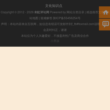
文化知识点
Copyright © 2012 - 2026
剑虹评论网
Powered by
网站分类目录
|
精选推荐文章
|
网
站地图
|
疑难解答
陕ICP备55456254号
声明：本站内容来自互联网，如信息有错误可发邮件到f_fb#foxmail.com说明，我们
会及时纠正，谢谢
本站仅为个人兴趣爱好，不接盈利性广告及商业合作
小男孩