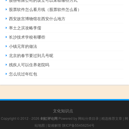
股份有限公司的设立可以采取哪些方式
股票软件怎么看月线（股票软件怎么看）
西安故宫博物馆在西安什么地方
率土之滨攻略李儒
长沙技术学校有哪些
小镇元宵的做法
北京的春节要过到几号呢
残疾人可以住养老院吗
怎么坑过年红包
文化知识点
Copyright © 2012 - 2026
剑虹评论网
Powered by
网站分类目录
|
精选推荐文章
|
网
站地图
|
疑难解答
陕ICP备55456254号