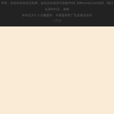
声明：本站内容来自互联网，如信息有错误可发邮件到f_fb#foxmail.com说明，我们
会及时纠正，谢谢
本站仅为个人兴趣爱好，不接盈利性广告及商业合作
小男孩