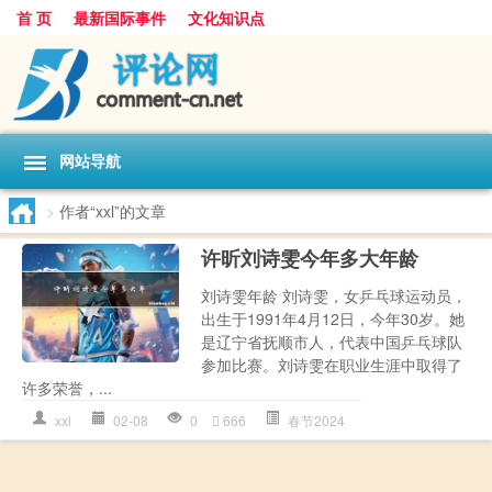
首 页
最新国际事件
文化知识点
网站导航
>
作者“xxl”的文章
许昕刘诗雯今年多大年龄
刘诗雯年龄 刘诗雯，女乒乓球运动员，
出生于1991年4月12日，今年30岁。她
是辽宁省抚顺市人，代表中国乒乓球队
参加比赛。刘诗雯在职业生涯中取得了
许多荣誉，...
xxl
02-08
0
666
春节2024