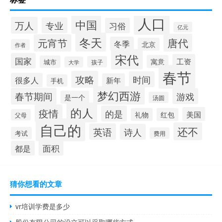
人口
中国
万人
专业
习俗
亿元
冬天
唐代
元宵节
冬季
北京
作者
宋代
国家
工资
寓意
城市
孩子
大学
春节
攻略
时间
很多人
新年
手机
梦幻西游
春节期间
游戏
是一个
汤圆
的人
疫情
的是
美国
礼物
红包
父母
自己的
还不
英语
诗人
考试
费用
面积
都是
猜你想看的文章
vr培训学费是多少