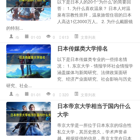
以下是日本人的20个“为什么”的简要回
答： 1. 为什么喜欢温泉？ 日本人对温
泉有宗教性崇拜，温泉旅馆住宿的日本
人高达1亿3000万人。 2. 为什么戴眼镜
的特别...
rb
01-03
0
613
文章列表
日本传媒类大学排名
以下是日本传媒类专业的一些排名情
况： 1. 东京大学 - 情报学环社会情报学
涵盖媒体与新闻研究、法律政策面研
究、经济产业面研究、社会影响与历史
研究、社会...
rb
01-01
0
320
文章列表
日本帝京大学相当于国内什么
大学
帝京大学是一所位于日本东京的综合性
私立大学，其历史悠久，学术声誉卓
越。根据提供的信息，帝京大学在日本