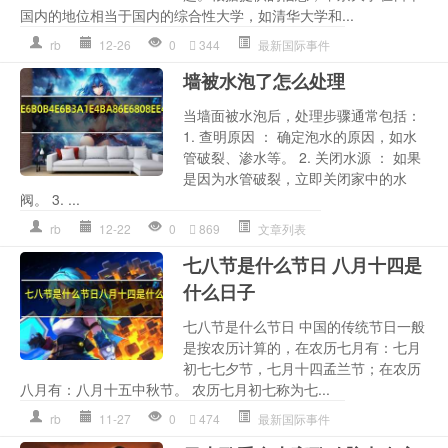
国内的地位相当于国内的综合性大学，如清华大学和...
rb
12-26
0
344
最新国际事件
墙被水泡了怎么处理
当墙面被水泡后，处理步骤通常包括：
1. 查明原因 ： 确定泡水的原因，如水
管破裂、渗水等。 2. 关闭水源 ： 如果
是因为水管破裂，立即关闭家中的水
阀。 3. ...
rb
12-22
0
869
文章列表
七八节是什么节日 八月十四是
什么日子
七八节是什么节日 中国的传统节日一般
是按农历计算的，在农历七月有：七月
初七七夕节，七月十四孟兰节；在农历
八月有：八月十五中秋节。 农历七月初七称为七...
rb
11-27
0
474
最新国际事件