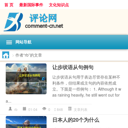
首 页
最新国际事件
文化知识点
网站导航
>
作者“rb”的文章
让步状语从句例句
让步状语从句用于表达尽管存在某种不
利条件，但结果或主句的内容依然成
立。下面是一些例句： 1. Although it w
as raining heavily, he still went out for
a...
rb
01-04
0
848
文章列表
日本人的20个为什么