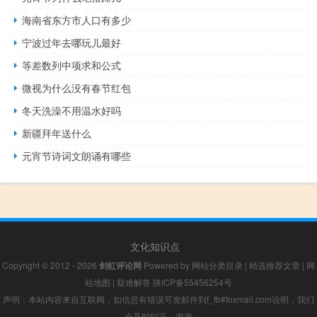
海南省东方市人口有多少
宁波过年去哪玩儿最好
等差数列中项求和公式
微视为什么没有春节红包
冬天洗澡不用温水好吗
新疆拜年送什么
元宵节诗词文朗诵有哪些
文化知识点
Copyright © 2012 - 2026
剑虹评论网
Powered by
网站分类目录
|
精选推荐文章
|
网
站地图
|
疑难解答
陕ICP备55456254号
声明：本站内容来自互联网，如信息有错误可发邮件到f_fb#foxmail.com说明，我们
会及时纠正，谢谢