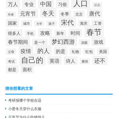
人口
中国
万人
专业
习俗
亿元
冬天
唐代
元宵节
冬季
北京
作者
宋代
国家
工资
寓意
城市
孩子
大学
春节
攻略
时间
很多人
新年
手机
梦幻西游
春节期间
游戏
是一个
汤圆
的人
疫情
的是
美国
礼物
红包
父母
自己的
还不
英语
诗人
考试
费用
面积
都是
猜你想看的文章
考研报哪个学校合适
小爱冬天穿什么衣服
元宵节为什么吃猪蹄儿