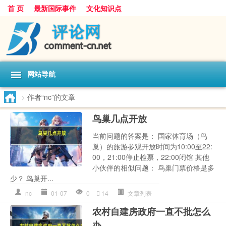
首 页
最新国际事件
文化知识点
网站导航
>
作者“nc”的文章
鸟巢几点开放
当前问题的答案是： 国家体育场（鸟
巢）的旅游参观开放时间为10:00至22:
00，21:00停止检票，22:00闭馆 其他
小伙伴的相似问题： 鸟巢门票价格是多
少？ 鸟巢开...
nc
01-07
0
14
文章列表
农村自建房政府一直不批怎么
办