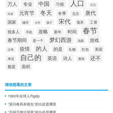
人口
中国
万人
专业
习俗
亿元
冬天
唐代
元宵节
冬季
北京
作者
宋代
国家
工资
寓意
城市
孩子
大学
春节
攻略
时间
很多人
新年
手机
梦幻西游
春节期间
游戏
是一个
汤圆
的人
疫情
的是
美国
礼物
红包
父母
自己的
还不
英语
诗人
考试
费用
面积
都是
猜你想看的文章
1960年全球人均gdp
“莫问春风有後先”的出处是哪里
“无端于微尘国里”的出处是哪里