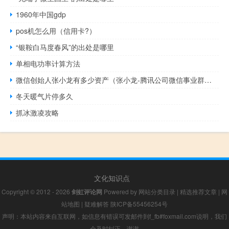
1960年中国gdp
pos机怎么用（信用卡?）
“银鞍白马度春风”的出处是哪里
单相电功率计算方法
微信创始人张小龙有多少资产（张小龙-腾讯公司微信事业群总裁介绍）
冬天暖气片停多久
抓冰激凌攻略
文化知识点
Copyright © 2012 - 2026
剑虹评论网
Powered by
网站分类目录
|
精选推荐文章
|
网
站地图
|
疑难解答
陕ICP备55456254号
声明：本站内容来自互联网，如信息有错误可发邮件到f_fb#foxmail.com说明，我们
会及时纠正，谢谢