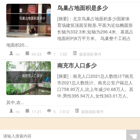
鸟巢占地面积是多少
[摘要]：北京鸟巢占地面积多少国家体
育场建筑顶面呈鞍形,平面为近似椭圆形
长轴为332.3米,短轴为296.4米。基底占
地面积约8万平方米。 鸟巢整个工程占
地面积20...
nc
04-23
1
82
最新国际事件
南充市人口多少
[摘要]：南充人口2021总人数统计?南充
市2021总人数统计。南充公安户籍总人
口758.95万人,比上年减少0.68万人。其
中,男性395.94万人,女性363.01万人。
其中,农...
nc
11-21
5
612
最新国际事件
☚