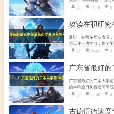
gd
12-15
0
攻读在职研究
最近，有很多网友表示，
边工作一边学习，除了要
gd
11-05
0
广东省最好的
广东省最好的二本大学前1
的本科全日制普通高等院
gd
11-05
0
古德伍德速度