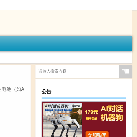
☚
性电池（如A
公告