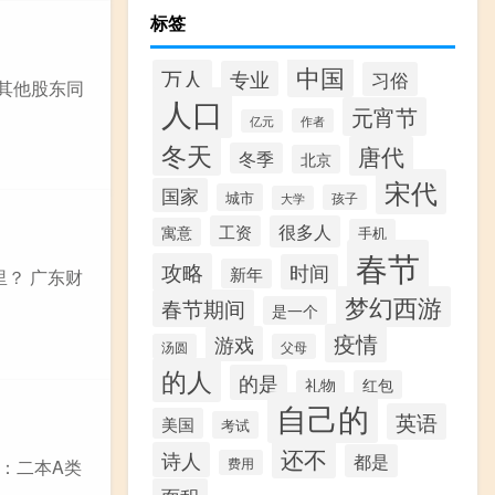
标签
中国
万人
专业
习俗
过其他股东同
人口
元宵节
作者
亿元
冬天
唐代
冬季
北京
宋代
国家
城市
孩子
大学
工资
很多人
寓意
手机
春节
攻略
时间
新年
里？ 广东财
梦幻西游
春节期间
是一个
疫情
游戏
汤圆
父母
的人
的是
礼物
红包
自己的
英语
美国
考试
还不
诗人
都是
费用
：二本A类