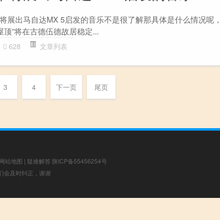
将展出马自达MX 5启发的音乐不是很了解那具体是什么情况呢
顶”将在古德伍德故居稳定...
628
文章列表
3
4
下一页
尾页
网站地图
|
疑难解答
陕ICP备55456254号
，我们会及时纠正，谢谢