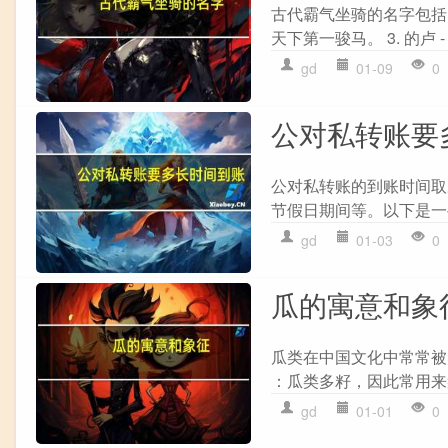
古代霸气坐骑的名字包括： 
天下第一骏马。 3. 的卢 
gd
01-09
0
公对私转账要
公对私转账的到账时间取
节假日期间等。以下是一些常
gd
01-03
0
瓜的寓意和象
瓜类在中国文化中常常被
：瓜类多籽，因此常用来象征
gd
01-01
0