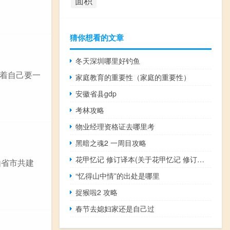
面积
猜你想看的文章
冬天深圳哪里好钓鱼
着自己要一
家庭教育的重要性（家庭的重要性）
安徽省县gdp
考林攻略
物业经理资格证去哪里考
黑暗之魂2 一周目攻略
花甲忆记 修订译本(关于花甲忆记 修订译本简述)
由省市共建
“忆得山中情”的出处是哪里
捉猴啦2 攻略
春节去媳妇家还是自己过