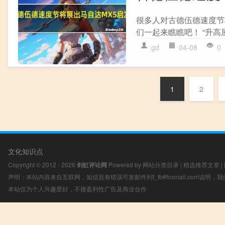
很多人对古德伍德速度节
们一起来瞧瞧吧！ “升高屋
gd
04-08
0
1
2
文化知识点
Copyright © 2012 - 2026
剑虹评论网
Powered by
网站分类目录
|
精选推荐文章
|
声明：本站内容来自互联网，如信息有错误可发邮件到f_fb#foxmail.com说明
本站仅为个人兴趣爱好，不接盈利性广告及商业合作