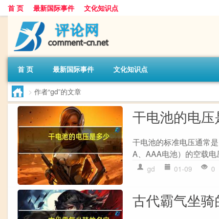
首 页
最新国际事件
文化知识点
首 页
最新国际事件
文化知识点
>
作者“gd”的文章
干电池的电压
干电池的标准电压通常是
A、AAA电池）的空载电压
gd
01-09
0
古代霸气坐骑