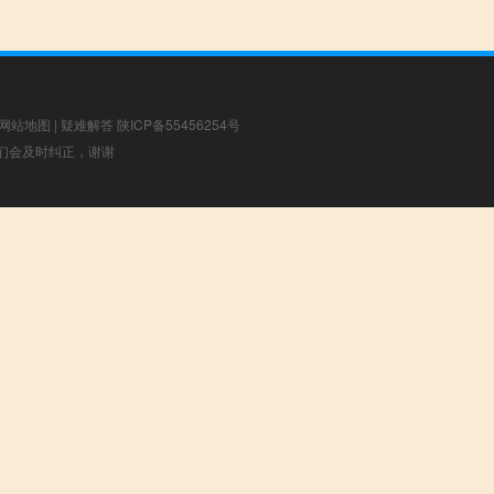
网站地图
|
疑难解答
陕ICP备55456254号
，我们会及时纠正，谢谢