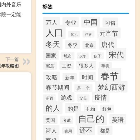
国内外音乐
标签
学院一定能
中国
万人
专业
习俗
人口
元宵节
作者
亿元
冬天
唐代
冬季
北京
宋代
国家
城市
孩子
大学
下一篇
工资
很多人
寓意
过年攻略图
手机
春节
攻略
时间
新年
梦幻西游
春节期间
是一个
疫情
游戏
汤圆
父母
的人
的是
礼物
红包
自己的
英语
美国
考试
还不
诗人
都是
费用