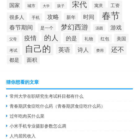
宋代
国家
工资
寓意
城市
孩子
大学
春节
攻略
时间
很多人
新年
手机
梦幻西游
春节期间
游戏
是一个
汤圆
的人
疫情
的是
美国
礼物
红包
父母
自己的
还不
英语
诗人
考试
费用
面积
都是
猜你想看的文章
常州大学在职研究生考试科目都有什么
青春期厌食症吃什么药（青春期厌食症吃什么药）
过年吃肉买什么菜
小米手机专业摄影参数怎么调
人均居民收入