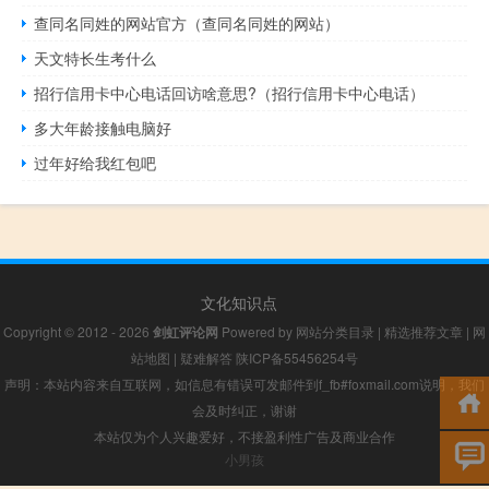
查同名同姓的网站官方（查同名同姓的网站）
天文特长生考什么
招行信用卡中心电话回访啥意思?（招行信用卡中心电话）
多大年龄接触电脑好
过年好给我红包吧
文化知识点
Copyright © 2012 - 2026
剑虹评论网
Powered by
网站分类目录
|
精选推荐文章
|
网
站地图
|
疑难解答
陕ICP备55456254号
声明：本站内容来自互联网，如信息有错误可发邮件到f_fb#foxmail.com说明，我们
会及时纠正，谢谢
本站仅为个人兴趣爱好，不接盈利性广告及商业合作
小男孩