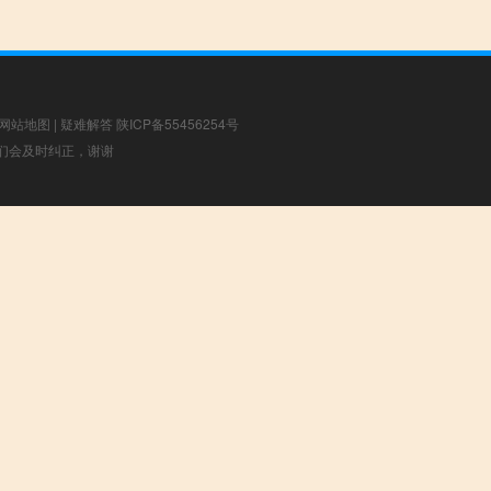
网站地图
|
疑难解答
陕ICP备55456254号
，我们会及时纠正，谢谢