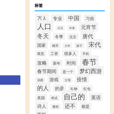
标签
中国
万人
专业
习俗
人口
元宵节
作者
亿元
冬天
唐代
冬季
北京
宋代
国家
城市
孩子
大学
工资
很多人
寓意
手机
春节
攻略
时间
新年
梦幻西游
春节期间
是一个
疫情
游戏
汤圆
父母
的人
的是
礼物
红包
自己的
英语
美国
考试
还不
诗人
都是
费用