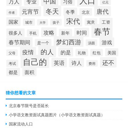
人口
中国
万人
专业
习俗
亿元
冬天
唐代
元宵节
冬季
北京
作者
宋代
国家
工资
寓意
城市
孩子
大学
春节
攻略
时间
很多人
新年
手机
梦幻西游
春节期间
游戏
是一个
汤圆
的人
疫情
的是
美国
礼物
红包
父母
自己的
还不
英语
诗人
考试
费用
面积
都是
猜你想看的文章
北京春节限号是否延长
小学语文教资面试真题图片（小学语文教资面试真题）
国家流动人口