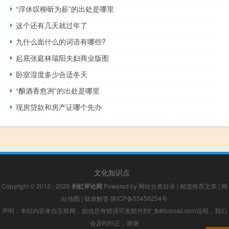
“浮休叹柳斫为薪”的出处是哪里
这个还有几天就过年了
九什么面什么的词语有哪些?
起底张庭林瑞阳夫妇商业版图
卧室湿度多少合适冬天
“酿酒香愈冽”的出处是哪里
现房贷款和房产证哪个先办
文化知识点
Copyright © 2012 - 2026
剑虹评论网
Powered by
网站分类目录
|
精选推荐文章
|
网
站地图
|
疑难解答
陕ICP备55456254号
声明：本站内容来自互联网，如信息有错误可发邮件到f_fb#foxmail.com说明，我们
会及时纠正，谢谢