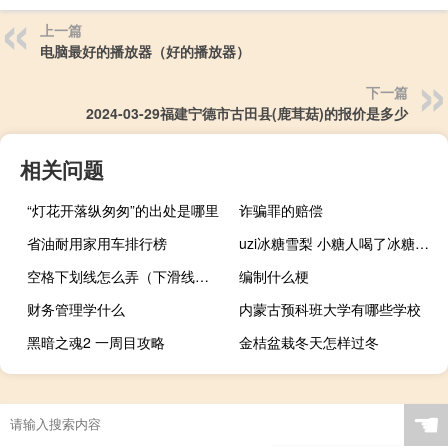
上一篇
电脑最好的播放器（好的播放器）
下一篇
2024-03-29福建宁德市古田县(鹿茸菇)的报价是多少
相关问题
“灯花开落纵匆匆”的出处是哪里
诈骗罪的赔偿
省油耐用家用车排行榜
uzi冰糖雪梨 小糖人喝了冰糖雪梨?什么梗
空格下划线怎么弄（下滑线怎么弄）
编制什么梗
财务管理学什么
内蒙古预科班大学有哪些学校
黑暗之魂2 一周目攻略
金桔盆栽冬天怎样过冬
☚