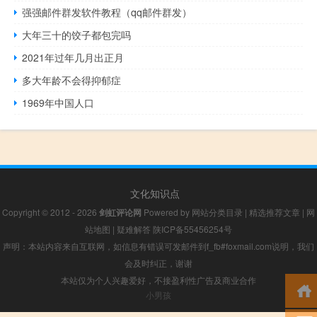
强强邮件群发软件教程（qq邮件群发）
大年三十的饺子都包完吗
2021年过年几月出正月
多大年龄不会得抑郁症
1969年中国人口
文化知识点
Copyright © 2012 - 2026
剑虹评论网
Powered by
网站分类目录
|
精选推荐文章
|
网
站地图
|
疑难解答
陕ICP备55456254号
声明：本站内容来自互联网，如信息有错误可发邮件到f_fb#foxmail.com说明，我们
会及时纠正，谢谢
本站仅为个人兴趣爱好，不接盈利性广告及商业合作
小男孩