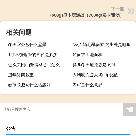
下一篇
7600gt显卡玩逆战（7600gt显卡驱动）
相关问题
冬天室外放什么盆景
“秋入颠毛翠葆惊”的出处是哪里
1寸不锈钢管的直径是多少
如何求土地面积
怎么关闭qq微博动态（怎么关闭qq微博）
婴儿冬天睡觉总是哭闹
过年猪肉多重
人均收入占人均gdp比值
春节亲戚问什么话题好
内审是什么意思
☚
公告