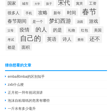
宋代
国家
工资
寓意
城市
孩子
大学
春节
攻略
时间
很多人
新年
手机
梦幻西游
春节期间
游戏
是一个
汤圆
的人
疫情
的是
美国
礼物
红包
父母
自己的
还不
英语
诗人
考试
费用
面积
都是
猜你想看的文章
emba和mba的区别知乎
zxb什么梗
正月初一拜年祝词演讲
泡沫自粘墙纸的危害有哪些
一斤水有多少毫升