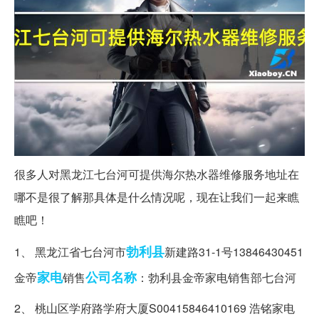
很多人对黑龙江七台河可提供海尔热水器维修服务地址在
哪不是很了解那具体是什么情况呢，现在让我们一起来瞧
瞧吧！
勃利县
1、 黑龙江省七台河市
新建路31-1号13846430451
家电
公司名称
金帝
销售
：勃利县金帝家电销售部七台河
2、 桃山区学府路学府大厦S00415846410169 浩铭家电