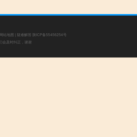
网站地图
|
疑难解答
陕ICP备55456254号
，我们会及时纠正，谢谢