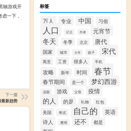
标签
黑轴游戏开
考虑一下，
中国
万人
专业
习俗
人口
元宵节
作者
亿元
冬天
唐代
冬季
北京
宋代
国家
城市
孩子
大学
工资
很多人
寓意
手机
春节
攻略
时间
新年
梦幻西游
春节期间
是一个
疫情
游戏
汤圆
父母
下一篇
的人
的是
缓解最新趋势
礼物
红包
自己的
英语
美国
考试
还不
诗人
都是
费用