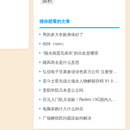
面积
猜你想看的文章
男的多大年龄身体好了
i929（rom）
“隔水残霞见画衣”的出处是哪里
随风而去是什么意思
弘信电子甘肃参设绿色算力公司 注册资本1亿元
圣斗士星矢战士魂全人物解锁存档 V1.0 绿色免费版（圣斗士星矢战士魂全人物解锁存档 V1.0 绿色免费版功能简介）
贵阳学院几本是公立吗
百元入门机天花板！Redmi 13C国内入网：升级侧边指纹+高刷屏
电脑采购计入什么科目
广场舞扰民问题应如何解决