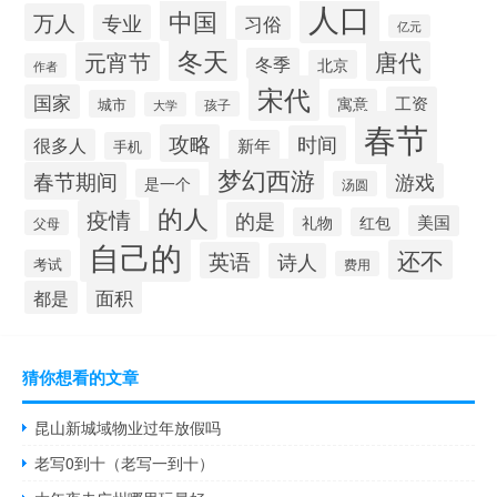
人口
中国
万人
专业
习俗
亿元
冬天
唐代
元宵节
冬季
北京
作者
宋代
国家
工资
寓意
城市
孩子
大学
春节
攻略
时间
很多人
新年
手机
梦幻西游
春节期间
游戏
是一个
汤圆
的人
疫情
的是
美国
礼物
红包
父母
自己的
还不
英语
诗人
考试
费用
面积
都是
猜你想看的文章
昆山新城域物业过年放假吗
老写0到十（老写一到十）