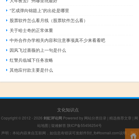
大年夜去广州哪里玩最好
“艺成弹向锦筵上”的出处是哪里
股票软件怎么看月线（股票软件怎么看）
关于哈士奇的正常体重
中外合作办学相关内容和注意事项真不少来看看吧
因风飞过蔷薇的上一句是什么
红警兵临城下任务攻略
其他应付款主要是什么
文化知识点
Copyright © 2012 - 2026
剑虹评论网
Powered by
网站分类目录
|
精选推荐文章
|
网
站地图
|
疑难解答
陕ICP备55456254号
声明：本站内容来自互联网，如信息有错误可发邮件到f_fb#foxmail.com说明，我们