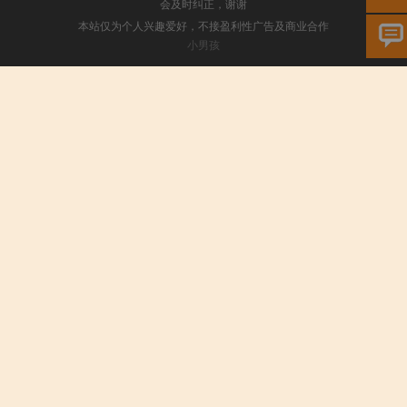
会及时纠正，谢谢
本站仅为个人兴趣爱好，不接盈利性广告及商业合作
小男孩