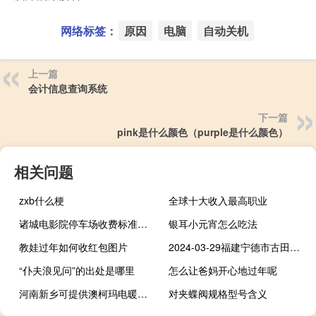
网络标签：
原因
电脑
自动关机
上一篇
会计信息查询系统
下一篇
pink是什么颜色（purple是什么颜色）
相关问题
zxb什么梗
全球十大收入最高职业
诸城电影院停车场收费标准（诸城电影院）
银耳小元宵怎么吃法
教娃过年如何收红包图片
2024-03-29福建宁德市古田县(鹿茸菇)的报价是多少
“仆夫浪见问”的出处是哪里
怎么让爸妈开心地过年呢
河南新乡可提供澳柯玛电暖器维修服务地址在哪
对夹蝶阀规格型号含义