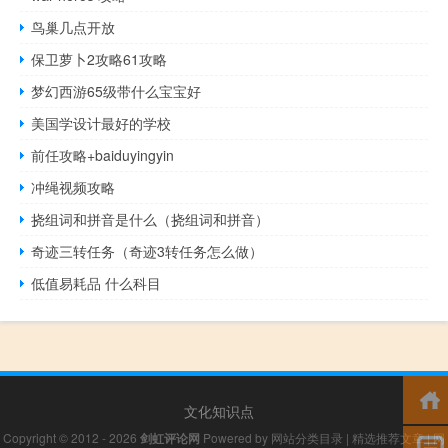
鸟巢几点开放
保卫萝卜2攻略61攻略
梦幻西游65级带什么宝宝好
美国学设计最好的学校
前任攻略+baiduyingyin
冲绳视频攻略
挠组词和拼音是什么（挠组词和拼音）
奇迹三转任务（奇迹3转任务怎么做）
低值易耗品 什么科目
文化知识点
Copyright © 2012 - 2026
剑虹评论网
Powered by
网站分类目录
|
精选推荐文章
|
网