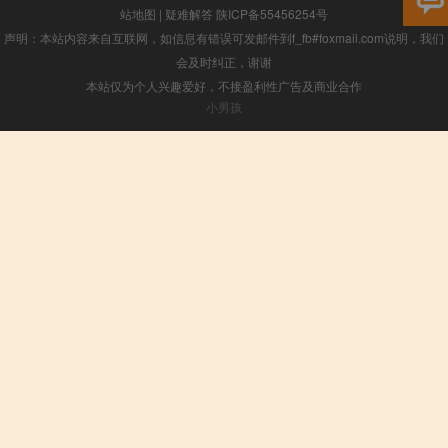
站地图
|
疑难解答
陕ICP备55456254号
声明：本站内容来自互联网，如信息有错误可发邮件到f_fb#foxmail.com说明，我们
会及时纠正，谢谢
本站仅为个人兴趣爱好，不接盈利性广告及商业合作
小男孩