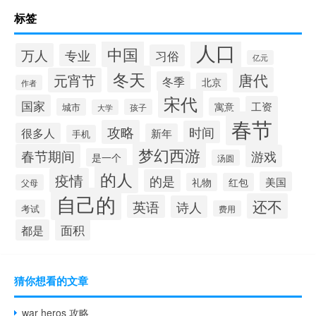
标签
人口
中国
万人
专业
习俗
亿元
冬天
唐代
元宵节
冬季
北京
作者
宋代
国家
工资
寓意
城市
孩子
大学
春节
攻略
时间
很多人
新年
手机
梦幻西游
春节期间
游戏
是一个
汤圆
的人
疫情
的是
美国
礼物
红包
父母
自己的
还不
英语
诗人
考试
费用
面积
都是
猜你想看的文章
war heros 攻略