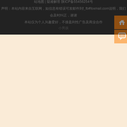
站地图
|
疑难解答
陕ICP备55456254号
声明：本站内容来自互联网，如信息有错误可发邮件到f_fb#foxmail.com说明，我们
会及时纠正，谢谢
本站仅为个人兴趣爱好，不接盈利性广告及商业合作
小男孩