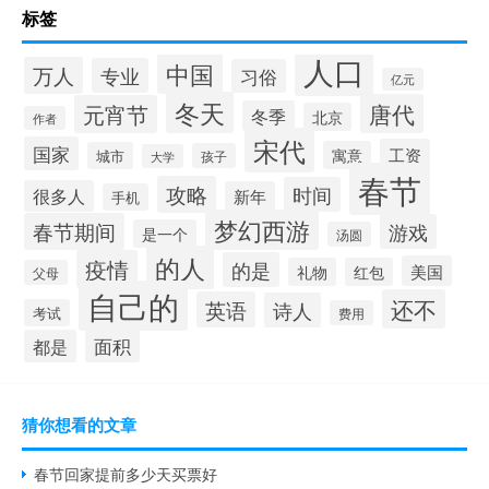
标签
人口
中国
万人
专业
习俗
亿元
冬天
唐代
元宵节
冬季
北京
作者
宋代
国家
工资
寓意
城市
孩子
大学
春节
攻略
时间
很多人
新年
手机
梦幻西游
春节期间
游戏
是一个
汤圆
的人
疫情
的是
美国
礼物
红包
父母
自己的
还不
英语
诗人
考试
费用
面积
都是
猜你想看的文章
春节回家提前多少天买票好